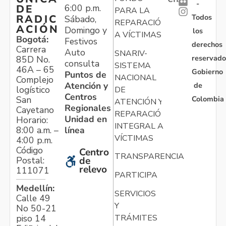
-
6:00 p.m.
DE
PARA LA
Todos
RADIC
Sábado,
REPARACIÓN
ACIÓN
Domingo y
los
A VÍCTIMAS
Bogotá:
Festivos
derechos
Carrera
Auto
SNARIV-
reservado
85D No.
consulta
SISTEMA
46A – 65
Gobierno
Puntos de
NACIONAL
Complejo
Atención y
de
logístico
DE
Centros
Colombia
San
ATENCIÓN Y
Regionales
Cayetano
REPARACIÓN
Unidad en
Horario:
INTEGRAL A
línea
8:00 a.m. –
VÍCTIMAS
4:00 p.m.
Código
Centro
TRANSPARENCIA
Postal:
de
relevo
111071
PARTICIPA
Medellín:
SERVICIOS
Calle 49
Y
No 50-21
TRÁMITES
piso 14