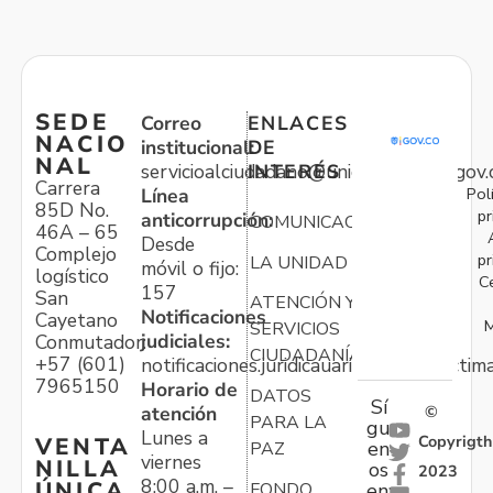
SEDE
Correo
ENLACES
NACIO
institucional:
DE
NAL
servicioalciudadano@unidadvictimas.gov.
INTERÉS
Carrera
Pol
Línea
85D No.
pr
anticorrupción:
COMUNICACIONES
46A – 65
Desde
Complejo
pr
LA UNIDAD
móvil o fijo:
logístico
C
157
San
ATENCIÓN Y
Notificaciones
Cayetano
M
SERVICIOS
judiciales:
Conmutador:
CIUDADANÍA
+57 (601)
notificaciones.juridicauariv@unidadvictim
7965150
Horario de
DATOS
Sí
atención
©
PARA LA
gu
Lunes a
Copyrigth
VENTA
en
PAZ
viernes
NILLA
os
2023
8:00 a.m. –
ÚNICA
FONDO
en: