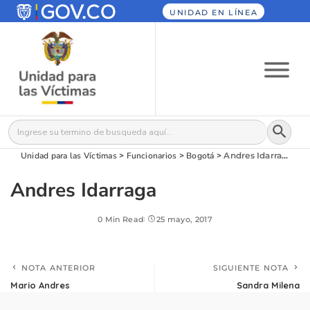
UNIDAD EN LÍNEA
Botón
Buscar:
Unidad para las Víctimas
>
Funcionarios
>
Bogotá
>
Andres Idarraga
Andres Idarraga
0 Min Read
25 mayo, 2017
NOTA ANTERIOR
SIGUIENTE NOTA
Mario Andres
Sandra Milena