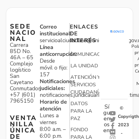
SEDE
Correo
ENLACES
NACIO
institucional:
DE
NAL
servicioalciudadano@unidadvictimas.gov.
INTERÉS
Carrera
Pol
Línea
85D No.
pr
anticorrupción:
COMUNICACIONES
46A – 65
Desde
Complejo
pr
LA UNIDAD
móvil o fijo:
logístico
C
157
San
ATENCIÓN Y
Notificaciones
Cayetano
M
SERVICIOS
judiciales:
Conmutador:
CIUDADANÍA
+57 (601)
notificaciones.juridicauariv@unidadvictim
7965150
Horario de
DATOS
Sí
atención
©
PARA LA
gu
Lunes a
Copyrigth
VENTA
en
PAZ
viernes
NILLA
os
2023
8:00 a.m. –
ÚNICA
FONDO
en:
-
6:00 p.m.
DE
PARA LA