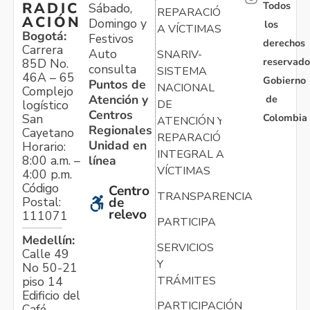
Todos
RADIC
Sábado,
REPARACIÓN
ACIÓN
Domingo y
los
A VÍCTIMAS
Bogotá:
Festivos
derechos
Carrera
Auto
SNARIV-
reservado
85D No.
consulta
SISTEMA
46A – 65
Gobierno
Puntos de
NACIONAL
Complejo
Atención y
de
logístico
DE
Centros
Colombia
San
ATENCIÓN Y
Regionales
Cayetano
REPARACIÓN
Unidad en
Horario:
INTEGRAL A
línea
8:00 a.m. –
VÍCTIMAS
4:00 p.m.
Código
Centro
TRANSPARENCIA
Postal:
de
relevo
111071
PARTICIPA
Medellín:
SERVICIOS
Calle 49
Y
No 50-21
TRÁMITES
piso 14
Edificio del
PARTICIPACIÓN
Café