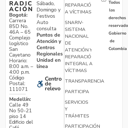
Todos
RADIC
Sábado,
REPARACIÓN
ACIÓN
Domingo y
los
A VÍCTIMAS
Bogotá:
Festivos
derechos
Carrera
Auto
SNARIV-
reservado
85D No.
consulta
SISTEMA
46A – 65
Gobierno
Puntos de
NACIONAL
Complejo
Atención y
de
logístico
DE
Centros
Colombia
San
ATENCIÓN Y
Regionales
Cayetano
REPARACIÓN
Unidad en
Horario:
INTEGRAL A
línea
8:00 a.m. –
VÍCTIMAS
4:00 p.m.
Código
Centro
TRANSPARENCIA
Postal:
de
relevo
111071
PARTICIPA
Medellín:
SERVICIOS
Calle 49
Y
No 50-21
TRÁMITES
piso 14
Edificio del
PARTICIPACIÓN
Café