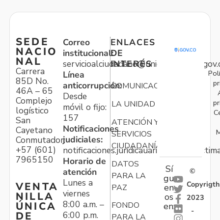
SEDE
Correo
ENLACES
NACIO
institucional:
DE
NAL
servicioalciudadano@unidadvictimas.gov.
INTERÉS
Carrera
Pol
Línea
85D No.
pr
anticorrupción:
COMUNICACIONES
46A – 65
Desde
Complejo
pr
LA UNIDAD
móvil o fijo:
logístico
C
157
San
ATENCIÓN Y
Notificaciones
Cayetano
M
SERVICIOS
judiciales:
Conmutador:
CIUDADANÍA
+57 (601)
notificaciones.juridicauariv@unidadvictim
7965150
Horario de
DATOS
Sí
atención
©
PARA LA
gu
Lunes a
Copyrigth
VENTA
en
PAZ
viernes
NILLA
os
2023
8:00 a.m. –
ÚNICA
FONDO
en:
-
6:00 p.m.
DE
PARA LA