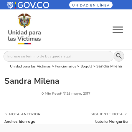
UNIDAD EN LÍNEA
Botón
Buscar:
Unidad para las Víctimas
>
Funcionarios
>
Bogotá
>
Sandra Milena
Sandra Milena
0 Min Read
25 mayo, 2017
NOTA ANTERIOR
SIGUIENTE NOTA
Andres Idarraga
Natalia Margarita