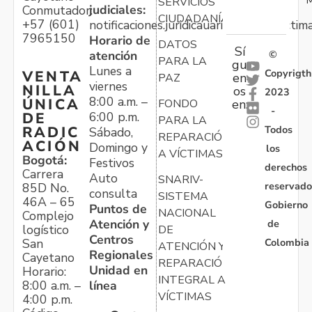
SERVICIOS
judiciales:
Conmutador:
CIUDADANÍA
+57 (601)
notificaciones.juridicauariv@unidadvictim
7965150
Horario de
DATOS
Sí
atención
©
PARA LA
gu
Lunes a
Copyrigth
VENTA
en
PAZ
viernes
NILLA
os
2023
8:00 a.m. –
ÚNICA
FONDO
en:
-
6:00 p.m.
DE
PARA LA
Todos
RADIC
Sábado,
REPARACIÓN
ACIÓN
Domingo y
los
A VÍCTIMAS
Bogotá:
Festivos
derechos
Carrera
Auto
SNARIV-
reservado
85D No.
consulta
SISTEMA
46A – 65
Gobierno
Puntos de
NACIONAL
Complejo
Atención y
de
logístico
DE
Centros
Colombia
San
ATENCIÓN Y
Regionales
Cayetano
REPARACIÓN
Unidad en
Horario:
INTEGRAL A
línea
8:00 a.m. –
VÍCTIMAS
4:00 p.m.