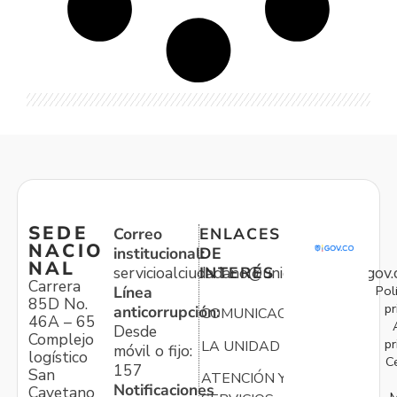
SEDE
Correo
ENLACES
NACIO
institucional:
DE
NAL
servicioalciudadano@unidadvictimas.gov.
INTERÉS
Carrera
Pol
Línea
85D No.
pr
anticorrupción:
COMUNICACIONES
46A – 65
Desde
Complejo
pr
LA UNIDAD
móvil o fijo:
logístico
C
157
San
ATENCIÓN Y
Notificaciones
Cayetano
M