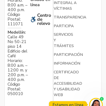
Horario:
INTEGRAL A
línea
8:00 a.m. –
VÍCTIMAS
4:00 p.m.
Código
Centro
TRANSPARENCIA
Postal:
de
relevo
111071
PARTICIPA
Medellín:
SERVICIOS
Calle 49
Y
No 50-21
TRÁMITES
piso 14
Edificio del
PARTICIPACIÓN
Café
Horario:
INFORMACIÓN
8:00 a.m. –
12:00 m. y
CERTIFICADO
2:00 p.m. –
DE
4:00 p.m.
ACCESIBILIDAD
Código
Postal:
Y USABILIDAD
050010
WEB
4
Estamos en línea