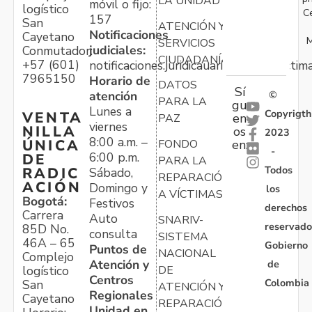
LA UNIDAD
móvil o fijo:
logístico
C
157
San
ATENCIÓN Y
Notificaciones
Cayetano
M
SERVICIOS
judiciales:
Conmutador:
CIUDADANÍA
+57 (601)
notificaciones.juridicauariv@unidadvictim
7965150
Horario de
DATOS
Sí
atención
©
PARA LA
gu
Lunes a
Copyrigth
VENTA
en
PAZ
viernes
NILLA
os
2023
8:00 a.m. –
ÚNICA
FONDO
en:
-
6:00 p.m.
DE
PARA LA
Todos
RADIC
Sábado,
REPARACIÓN
ACIÓN
Domingo y
los
A VÍCTIMAS
Bogotá:
Festivos
derechos
Carrera
Auto
SNARIV-
reservado
85D No.
consulta
SISTEMA
46A – 65
Gobierno
Puntos de
NACIONAL
Complejo
Atención y
de
logístico
DE
Centros
Colombia
San
ATENCIÓN Y
Regionales
Cayetano
REPARACIÓN
Unidad en