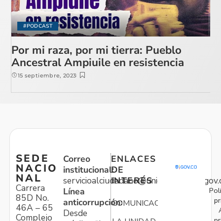
#PODCAST
Por mi raza, por mi tierra: Pueblo
Ancestral Ampiuile en resistencia
15 septiembre, 2023
SEDE
Correo
ENLACES
NACIO
institucional:
DE
NAL
servicioalciudadano@unidadvictimas.gov.
INTERÉS
Carrera
Pol
Línea
85D No.
pr
anticorrupción:
COMUNICACIONES
46A – 65
Desde
Complejo
pr