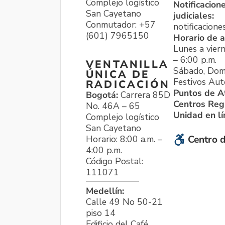
Complejo logístico
Notificacion
San Cayetano
judiciales:
Conmutador: +57
notificacione
(601) 7965150
Horario de a
Lunes a viern
– 6:00 p.m.
VENTANILLA
Sábado, Dom
ÚNICA DE
Festivos Aut
RADICACIÓN
Puntos de A
Bogotá:
Carrera 85D
Centros Reg
No. 46A – 65
Unidad en l
Complejo logístico
San Cayetano
Horario: 8:00 a.m. –
Centro d
4:00 p.m.
Código Postal:
111071
Medellín:
Calle 49 No 50-21
piso 14
Edificio del Café