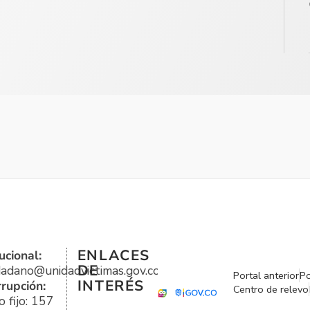
ENLACES
ucional:
DE
udadano@unidadvictimas.gov.co
Portal anterior
Po
INTERÉS
rrupción:
Centro de relevo
 fijo: 157