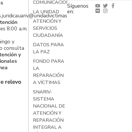
es
COMUNICACIONES
Síguenos
en:
LA UNIDAD
s.juridicauariv@unidadvictimas.gov.co
ATENCIÓN Y
tención
es 8:00 a.m.
SERVICIOS
CIUDADANÍA
ingo y
DATOS PARA
o consulta
LA PAZ
tención y
ionales
FONDO PARA
ínea
LA
REPARACIÓN
e relevo
A VÍCTIMAS
SNARIV-
SISTEMA
NACIONAL DE
ATENCIÓN Y
REPARACIÓN
INTEGRAL A