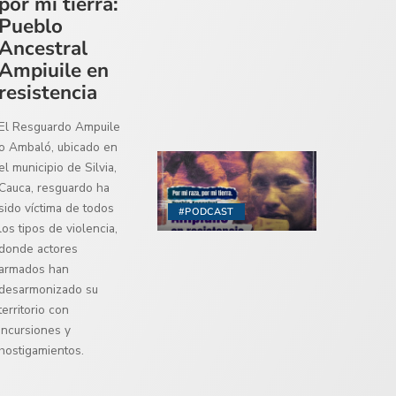
por mi tierra:
Pueblo
Ancestral
Ampiuile en
resistencia
El Resguardo Ampuile
o Ambaló, ubicado en
el municipio de Silvia,
Cauca, resguardo ha
sido víctima de todos
#PODCAST
los tipos de violencia,
donde actores
armados han
desarmonizado su
territorio con
incursiones y
hostigamientos.