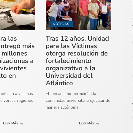
NOTICIAS
ra las
Tras 12 años, Unidad
entregó más
para las Víctimas
 millones
otorga resolución de
izaciones a
fortalecimiento
vivientes
organizativo a la
cto en
Universidad del
Atlántico
efician a víctimas
El mecanismo permitirá a la
diversas regiones
comunidad universitaria ejecutar de
manera autónoma
...
LEER MÁS
LEER MÁS