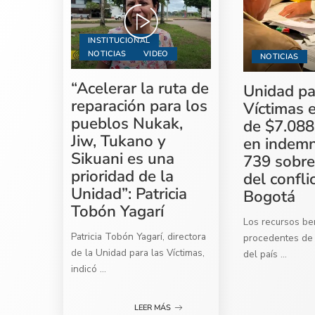
INSTITUCIONAL
NOTICIAS
VIDEO
NOTICIAS
“Acelerar la ruta de
Unidad pa
reparación para los
Víctimas 
pueblos Nukak,
de $7.088
Jiw, Tukano y
en indemn
Sikuani es una
739 sobre
prioridad de la
del confli
Unidad”: Patricia
Bogotá
Tobón Yagarí
Los recursos ben
Patricia Tobón Yagarí, directora
procedentes de 
de la Unidad para las Víctimas,
del país
...
indicó
...
LEER MÁS