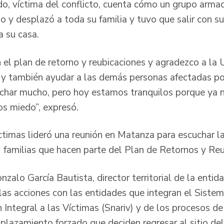
o, víctima del conflicto, cuenta cómo un grupo arm
 y desplazó a toda su familia y tuvo que salir con su
 su casa.
el plan de retorno y reubicaciones y agradezco a la 
 y también ayudar a las demás personas afectadas por 
luchar mucho, pero hoy estamos tranquilos porque ya 
os miedo”, expresó.
ctimas lideró una reunión en Matanza para escuchar la
 familias que hacen parte del Plan de Retornos y Reu
nzalo García Bautista, director territorial de la enti
 las acciones con las entidades que integran el Siste
Integral a las Víctimas (Snariv) y de los procesos de
plazamiento forzado que deciden regresar al sitio del