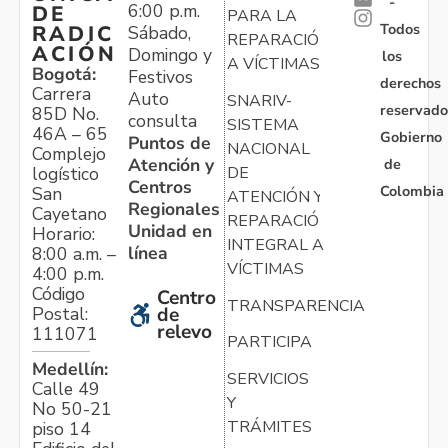
-
6:00 p.m.
DE
PARA LA
Todos
RADIC
Sábado,
REPARACIÓN
ACIÓN
Domingo y
los
A VÍCTIMAS
Bogotá:
Festivos
derechos
Carrera
Auto
SNARIV-
reservado
85D No.
consulta
SISTEMA
46A – 65
Gobierno
Puntos de
NACIONAL
Complejo
Atención y
de
logístico
DE
Centros
Colombia
San
ATENCIÓN Y
Regionales
Cayetano
REPARACIÓN
Unidad en
Horario:
INTEGRAL A
línea
8:00 a.m. –
VÍCTIMAS
4:00 p.m.
Código
Centro
TRANSPARENCIA
Postal:
de
relevo
111071
PARTICIPA
Medellín:
SERVICIOS
Calle 49
Y
No 50-21
TRÁMITES
piso 14