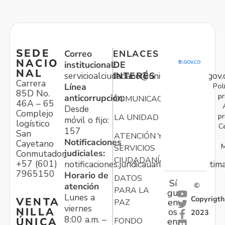
SEDE
Correo
ENLACES
NACIO
institucional:
DE
NAL
servicioalciudadano@unidadvictimas.gov.
INTERÉS
Carrera
Pol
Línea
85D No.
pr
anticorrupción:
COMUNICACIONES
46A – 65
Desde
Complejo
pr
LA UNIDAD
móvil o fijo:
logístico
C
157
San
ATENCIÓN Y
Notificaciones
Cayetano
M
SERVICIOS
judiciales:
Conmutador:
CIUDADANÍA
+57 (601)
notificaciones.juridicauariv@unidadvictim
7965150
Horario de
DATOS
Sí
atención
©
PARA LA
gu
Lunes a
Copyrigth
VENTA
en
PAZ
viernes
NILLA
os
2023
8:00 a.m. –
ÚNICA
FONDO
en: