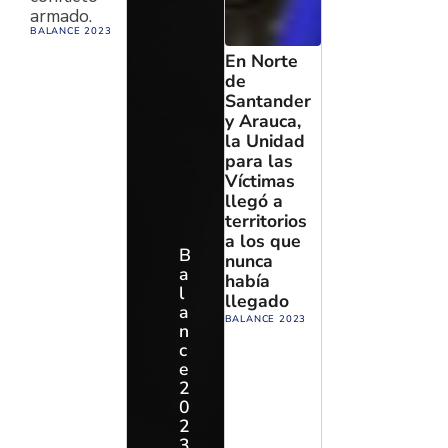
armado.
BALANCE 2023
En Norte
de
Santander
y Arauca,
la Unidad
para las
Víctimas
llegó a
territorios
a los que
B
nunca
a
había
l
llegado
a
BALANCE 2023
n
c
e
2
0
2
3