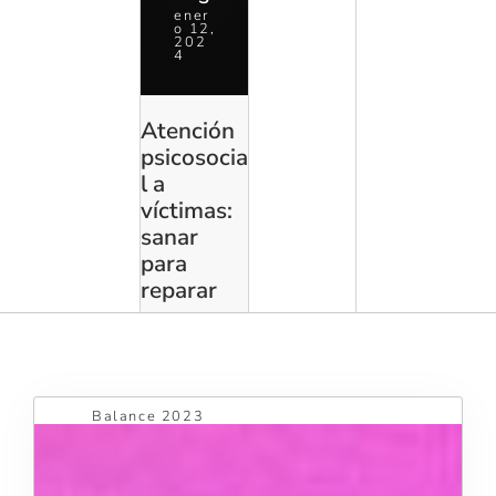
ener
o 12,
202
4
Atención
psicosocia
l a
víctimas:
sanar
para
reparar
Balance 2023