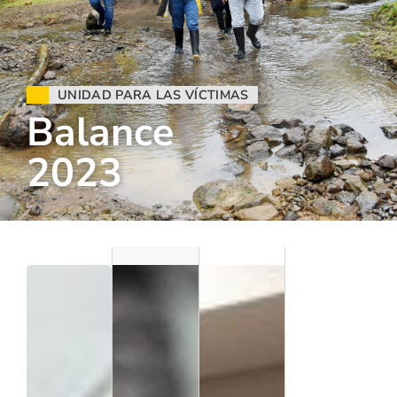
UNIDAD PARA LAS VÍCTIMAS
Balance
2023
En
Norte
de
Santan
der y