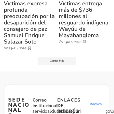
Víctimas expresa
Víctimas entrega
profunda
más de $736
preocupación por la
millones al
desaparición del
resguardo indígena
consejero de paz
Wayúu de
Samuel Enrique
Mayabangloma
Salazar Soto
28 julio, 2026
28 julio, 2026
Cargar Más
SEDE
Correo
ENLACES
NACIO
institucional:
DE
NAL
servicioalciudadano@unidadvictimas.gov.
INTERÉS