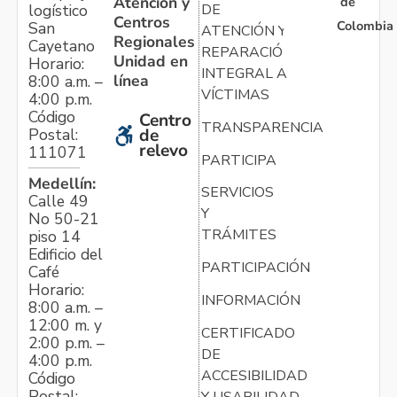
Atención y
de
logístico
DE
Centros
Colombia
San
ATENCIÓN Y
Regionales
Cayetano
REPARACIÓN
Unidad en
Horario:
INTEGRAL A
línea
8:00 a.m. –
VÍCTIMAS
4:00 p.m.
Código
Centro
TRANSPARENCIA
Postal:
de
relevo
111071
PARTICIPA
Medellín:
SERVICIOS
Calle 49
Y
No 50-21
TRÁMITES
piso 14
Edificio del
PARTICIPACIÓN
Café
Horario:
INFORMACIÓN
8:00 a.m. –
12:00 m. y
CERTIFICADO
2:00 p.m. –
DE
4:00 p.m.
ACCESIBILIDAD
Código
Postal:
Y USABILIDAD