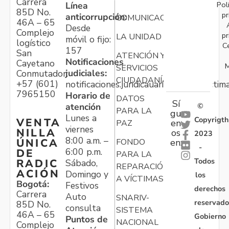
Carrera
Pol
Línea
85D No.
pr
anticorrupción:
COMUNICACIONES
46A – 65
Desde
Complejo
pr
LA UNIDAD
móvil o fijo:
logístico
C
157
San
ATENCIÓN Y
Notificaciones
Cayetano
M
SERVICIOS
judiciales:
Conmutador:
CIUDADANÍA
+57 (601)
notificaciones.juridicauariv@unidadvictim
7965150
Horario de
DATOS
Sí
atención
©
PARA LA
gu
Lunes a
Copyrigth
VENTA
en
PAZ
viernes
NILLA
os
2023
8:00 a.m. –
ÚNICA
FONDO
en:
-
6:00 p.m.
DE
PARA LA
Todos
RADIC
Sábado,
REPARACIÓN
ACIÓN
Domingo y
los
A VÍCTIMAS
Bogotá:
Festivos
derechos
Carrera
Auto
SNARIV-
reservado
85D No.
consulta
SISTEMA
46A – 65
Gobierno
Puntos de
NACIONAL
Complejo