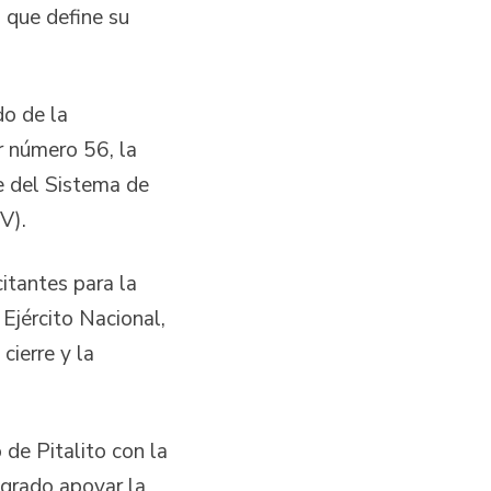
o que define su
do de la
ar número 56, la
e del Sistema de
V).
itantes para la
 Ejército Nacional,
cierre y la
 de Pitalito con la
ogrado apoyar la