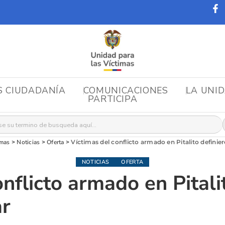
S CIUDADANÍA
COMUNICACIONES
LA UNI
PARTICIPA
r:
imas
>
Noticias
>
Oferta
>
Víctimas del conflicto armado en Pitalito definier
NOTICIAS
OFERTA
nflicto armado en Pitali
ar