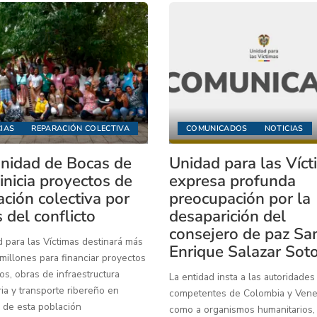
IAS
REPARACIÓN COLECTIVA
COMUNICADOS
NOTICIAS
idad de Bocas de
Unidad para las Víc
inicia proyectos de
expresa profunda
ación colectiva por
preocupación por la
 del conflicto
desaparición del
consejero de paz Sa
 para las Víctimas destinará más
Enrique Salazar Sot
illones para financiar proyectos
os, obras de infraestructura
La entidad insta a las autoridades
ia y transporte ribereño en
competentes de Colombia y Venez
 de esta población
como a organismos humanitarios,