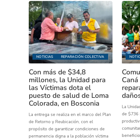
NOTICIAS
REPARACIÓN COLECTIVA
NOTIC
Con más de $34,8
Comun
millones, la Unidad para
Caná 
las Víctimas dota el
repar
puesto de salud de Loma
daños
Colorada, en Bosconia
La Unidad
de $736 m
La entrega se realiza en el marco del Plan
productiv
de Retorno y Reubicación, con el
comunitar
propósito de garantizar condiciones de
beneficio
permanencia digna a la población víctima