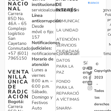
NACIO
institucional:
DE
NAL
servicioalciudadano@unidadvictimas.gov.
INTERÉS
Carrera
Pol
Línea
85D No.
pr
anticorrupción:
COMUNICACIONES
46A – 65
Desde
Complejo
pr
LA UNIDAD
móvil o fijo:
logístico
C
157
San
ATENCIÓN Y
Notificaciones
Cayetano
M
SERVICIOS
judiciales:
Conmutador:
CIUDADANÍA
+57 (601)
notificaciones.juridicauariv@unidadvictim
7965150
Horario de
DATOS
Sí
atención
©
PARA LA
gu
Lunes a
Copyrigth
VENTA
en
PAZ
viernes
NILLA
os
2023
8:00 a.m. –
ÚNICA
FONDO
en:
-
6:00 p.m.
DE
PARA LA
Todos
RADIC
Sábado,
REPARACIÓN
ACIÓN
Domingo y
los
A VÍCTIMAS
Bogotá:
Festivos
derechos
Carrera
Auto
SNARIV-
reservado