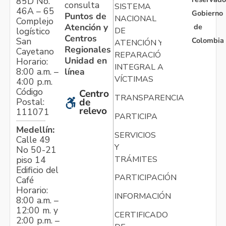
85D No.
consulta
SISTEMA
46A – 65
Gobierno
Puntos de
NACIONAL
Complejo
Atención y
de
logístico
DE
Centros
Colombia
San
ATENCIÓN Y
Regionales
Cayetano
REPARACIÓN
Unidad en
Horario:
INTEGRAL A
línea
8:00 a.m. –
VÍCTIMAS
4:00 p.m.
Código
Centro
TRANSPARENCIA
Postal:
de
relevo
111071
PARTICIPA
Medellín:
SERVICIOS
Calle 49
Y
No 50-21
TRÁMITES
piso 14
Edificio del
PARTICIPACIÓN
Café
Horario:
INFORMACIÓN
8:00 a.m. –
12:00 m. y
CERTIFICADO
2:00 p.m. –