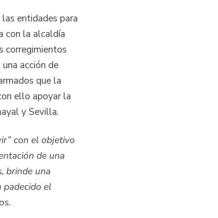
 las entidades para
a con la alcaldía
os corregimientos
o una acción de
 armados que la
con ello apoyar la
yal y Sevilla.
ir
”
con el objetivo
mentación de una
s, brinde una
n padecido el
hos.