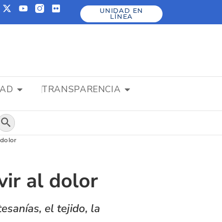
UNIDAD EN
LÍNEA
DAD
TRANSPARENCIA
Botón de búsqueda
 dolor
vir al dolor
anías, el tejido, la