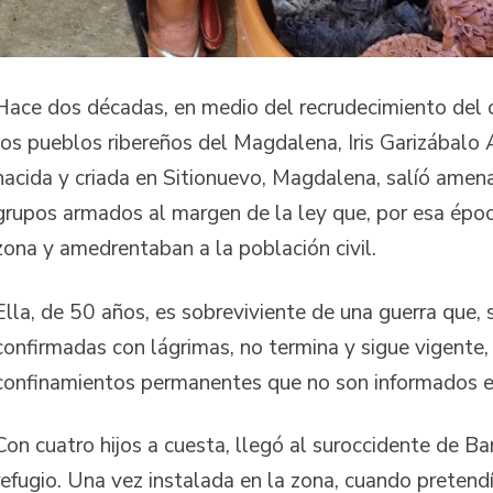
Hace dos décadas, en medio del recrudecimiento del 
los pueblos ribereños del Magdalena, Iris Garizábalo 
nacida y criada en Sitionuevo, Magdalena, salíó amen
grupos armados al margen de la ley que, por esa épo
zona y amedrentaban a la población civil.
Ella, de 50 años, es sobreviviente de una guerra que,
confirmadas con lágrimas, no termina y sigue vigente
confinamientos permanentes que no son informados e
Con cuatro hijos a cuesta, llegó al suroccidente de B
refugio. Una vez instalada en la zona, cuando pretend