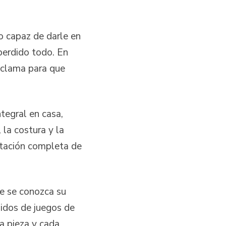
do capaz de darle en
perdido todo. En
 clama para que
tegral en casa,
 la costura y la
otación completa de
ue se conozca su
jidos de juegos de
da pieza y cada