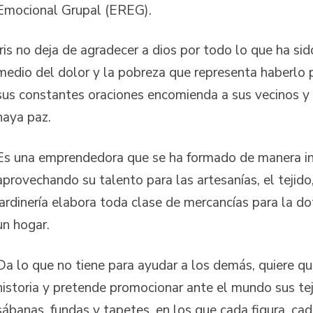
Emocional Grupal (EREG).
Iris no deja de agradecer a dios por todo lo que ha si
medio del dolor y la pobreza que representa haberlo 
sus constantes oraciones encomienda a sus vecinos y
haya paz.
Es una emprendedora que se ha formado de manera in
aprovechando su talento para las artesanías, el tejido,
jardinería elabora toda clase de mercancías para la d
un hogar.
Da lo que no tiene para ayudar a los demás, quiere q
historia y pretende promocionar ante el mundo sus te
sábanas, fundas y tapetes, en los que cada figura, ca