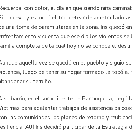
Recuerda, con dolor, el día en que siendo niña caminab
Sitionuevo y escuchó el traquetear de ametralladoras
de una toma de paramilitares en la zona. Iris quedó e
enfrentamiento y cuenta que ese día los violentos se 
familia completa de la cual hoy no se conoce el desti
Aunque aquella vez se quedó en el pueblo y siguió so
violencia, luego de tener su hogar formado le tocó el
abandonar su terruño.
A su barrio, en el suroccidente de Barranquilla, llegó 
Victimas para adelantar trabajos de asistencia psicoso
con las comunidades los planes de retorno y reubicació
resiliencia. Allí Iris decidió participar de la Estrategi