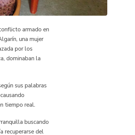
conflicto armado en
Algarín, una mujer
azada por los
ca, dominaban la
 según sus palabras
, causando
n tiempo real.
arranquilla buscando
ía recuperarse del