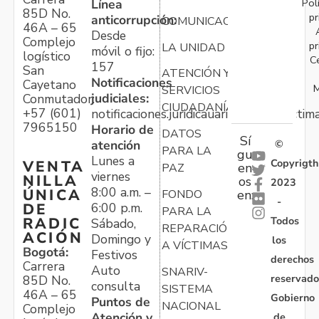
Pol
Línea
85D No.
pr
anticorrupción:
COMUNICACIONES
46A – 65
Desde
Complejo
pr
LA UNIDAD
móvil o fijo:
logístico
C
157
San
ATENCIÓN Y
Notificaciones
Cayetano
M
SERVICIOS
judiciales:
Conmutador:
CIUDADANÍA
+57 (601)
notificaciones.juridicauariv@unidadvictim
7965150
Horario de
DATOS
Sí
atención
©
PARA LA
gu
Lunes a
Copyrigth
VENTA
en
PAZ
viernes
NILLA
os
2023
8:00 a.m. –
ÚNICA
FONDO
en:
-
6:00 p.m.
DE
PARA LA
Todos
RADIC
Sábado,
REPARACIÓN
ACIÓN
Domingo y
los
A VÍCTIMAS
Bogotá:
Festivos
derechos
Carrera
Auto
SNARIV-
reservado
85D No.
consulta
SISTEMA
46A – 65
Gobierno
Puntos de
NACIONAL
Complejo
Atención y
de