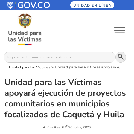
UNIDAD EN LÍNEA
Botón
Buscar:
Unidad para las Víctimas
>
Unidad para las Víctimas apoyará ejecución de proyectos comunitarios en municipios focalizados de Caquetá y Huila
Unidad para las Víctimas
apoyará ejecución de proyectos
comunitarios en municipios
focalizados de Caquetá y Huila
4 Min Read
26 julio, 2023