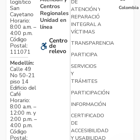
logístico
DE
Centros
Colombia
San
ATENCIÓN Y
Regionales
Cayetano
REPARACIÓN
Unidad en
Horario:
INTEGRAL A
línea
8:00 a.m. –
VÍCTIMAS
4:00 p.m.
Código
Centro
TRANSPARENCIA
Postal:
de
relevo
111071
PARTICIPA
Medellín:
SERVICIOS
Calle 49
Y
No 50-21
TRÁMITES
piso 14
Edificio del
PARTICIPACIÓN
Café
Horario:
INFORMACIÓN
8:00 a.m. –
12:00 m. y
CERTIFICADO
2:00 p.m. –
DE
4:00 p.m.
ACCESIBILIDAD
Código
Postal:
Y USABILIDAD