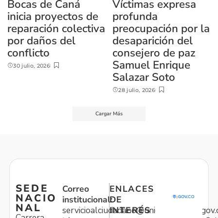
Bocas de Caná
Víctimas expresa
inicia proyectos de
profunda
reparación colectiva
preocupación por la
por daños del
desaparición del
conflicto
consejero de paz
Samuel Enrique
30 julio, 2026
Salazar Soto
28 julio, 2026
Cargar Más
SEDE
Correo
ENLACES
NACIO
institucional:
DE
NAL
servicioalciudadano@unidadvictimas.gov.
INTERÉS
Carrera