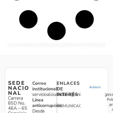
SEDE
Correo
ENLACES
NACIO
institucional:
DE
NAL
servicioalciudadano@unidadvictimas.gov.
INTERÉS
Carrera
Pol
Línea
85D No.
pr
anticorrupción:
COMUNICACIONES
46A – 65
Desde