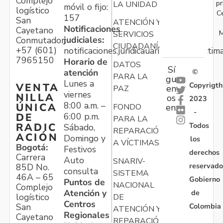
Complejo
pr
LA UNIDAD
móvil o fijo:
logístico
C
157
San
ATENCIÓN Y
Notificaciones
Cayetano
M
SERVICIOS
judiciales:
Conmutador:
CIUDADANÍA
+57 (601)
notificaciones.juridicauariv@unidadvictim
7965150
Horario de
DATOS
Sí
atención
©
PARA LA
gu
Lunes a
Copyrigth
VENTA
en
PAZ
viernes
NILLA
os
2023
8:00 a.m. –
ÚNICA
FONDO
en:
-
6:00 p.m.
DE
PARA LA
Todos
RADIC
Sábado,
REPARACIÓN
ACIÓN
Domingo y
los
A VÍCTIMAS
Bogotá:
Festivos
derechos
Carrera
Auto
SNARIV-
reservado
85D No.
consulta
SISTEMA
46A – 65
Gobierno
Puntos de
NACIONAL
Complejo
Atención y
de
logístico
DE
Centros
Colombia
San
ATENCIÓN Y
Regionales
Cayetano
REPARACIÓN