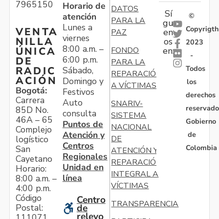
7965150
Horario de
DATOS
Sí
atención
©
PARA LA
gu
Lunes a
Copyrigth
VENTA
en
PAZ
viernes
NILLA
os
2023
8:00 a.m. –
ÚNICA
FONDO
en:
-
6:00 p.m.
DE
PARA LA
Todos
RADIC
Sábado,
REPARACIÓN
ACIÓN
Domingo y
los
A VÍCTIMAS
Bogotá:
Festivos
derechos
Carrera
Auto
SNARIV-
reservado
85D No.
consulta
SISTEMA
46A – 65
Gobierno
Puntos de
NACIONAL
Complejo
Atención y
de
logístico
DE
Centros
Colombia
San
ATENCIÓN Y
Regionales
Cayetano
REPARACIÓN
Unidad en
Horario:
INTEGRAL A
línea
8:00 a.m. –
VÍCTIMAS
4:00 p.m.
Código
Centro
TRANSPARENCIA
Postal:
de
relevo
111071