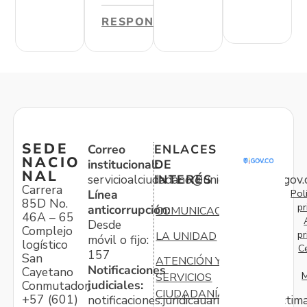
RESPONDER
SEDE
Correo
ENLACES
NACIO
institucional:
DE
NAL
servicioalciudadano@unidadvictimas.gov.
INTERÉS
Carrera
Pol
Línea
85D No.
pr
anticorrupción:
COMUNICACIONES
46A – 65
Desde
Complejo
pr
LA UNIDAD
móvil o fijo:
logístico
C
157
San
ATENCIÓN Y
Notificaciones
Cayetano
M
SERVICIOS
judiciales:
Conmutador:
CIUDADANÍA
+57 (601)
notificaciones.juridicauariv@unidadvictim