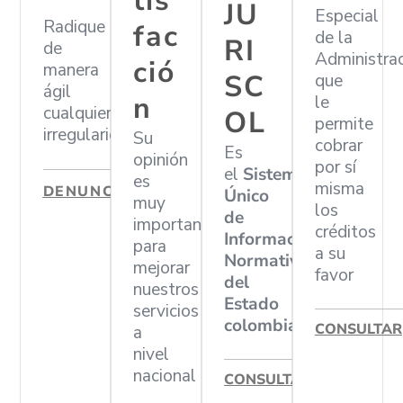
tis
JU
Especial
Radique
fac
de la
RI
de
Administra
ció
manera
SC
que
ágil
n
le
cualquier
OL
permite
irregularidad
Su
cobrar
Es
opinión
por sí
el
Sistema
es
misma
DENUNCIAR
Único
muy
los
de
importante
créditos
Información
para
a su
Normativa
mejorar
favor
del
nuestros
Estado
servicios
colombiano
CONSULTAR
a
nivel
nacional
CONSULTAR