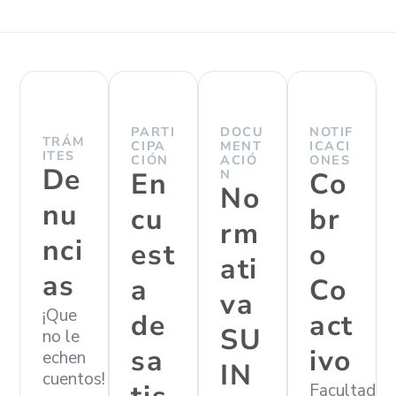
PARTI
DOCU
NOTIF
TRÁM
CIPA
MENT
ICACI
ITES
CIÓN
ACIÓ
ONES
De
En
N
Co
No
nu
cu
br
rm
nci
est
o
ati
as
a
Co
va
¡Que
de
act
SU
no le
sa
ivo
echen
IN
cuentos!
Facultad