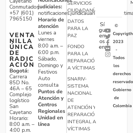
Cayetano
M
SERVICIOS
judiciales:
Conmutador:
CIUDADANÍA
+57 (601)
notificaciones.juridicauariv@unidadvictim
7965150
Horario de
DATOS
Sí
atención
©
PARA LA
gu
Lunes a
Copyrigth
VENTA
en
PAZ
viernes
NILLA
os
2023
8:00 a.m. –
ÚNICA
FONDO
en:
-
6:00 p.m.
DE
PARA LA
Todos
RADIC
Sábado,
REPARACIÓN
ACIÓN
Domingo y
los
A VÍCTIMAS
Bogotá:
Festivos
derechos
Carrera
Auto
SNARIV-
reservado
85D No.
consulta
SISTEMA
46A – 65
Gobierno
Puntos de
NACIONAL
Complejo
Atención y
de
logístico
DE
Centros
Colombia
San
ATENCIÓN Y
Regionales
Cayetano
REPARACIÓN
Unidad en
Horario:
INTEGRAL A
línea
8:00 a.m. –
VÍCTIMAS
4:00 p.m.