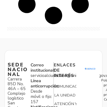
SEDE
Correo
ENLACES
NACIO
institucional:
DE
NAL
servicioalciudadano@unidadvictimas.gov.
INTERÉS
Carrera
Pol
Línea
85D No.
pr
anticorrupción:
COMUNICACIONES
46A – 65
Desde
Complejo
pr
LA UNIDAD
móvil o fijo:
logístico
C
157
San
ATENCIÓN Y
Notificaciones