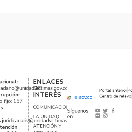
ENLACES
ucional:
DE
udadano@unidadvictimas.gov.co
Portal anterior
Po
INTERÉS
rrupción:
Centro de relevo
 fijo: 157
es
COMUNICACIONES
Síguenos
en:
LA UNIDAD
s.juridicauariv@unidadvictimas.gov.co
ATENCIÓN Y
tención