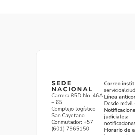
SEDE
Correo instit
NACIONAL
servicioalci
Carrera 85D No. 46A
Línea antico
– 65
Desde móvil o
Complejo logístico
Notificacion
San Cayetano
judiciales:
Conmutador: +57
notificacione
(601) 7965150
Horario de a