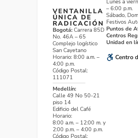
Lunes a viern
– 6:00 p.m.
VENTANILLA
Sábado, Dom
ÚNICA DE
Festivos Aut
RADICACIÓN
Puntos de A
Bogotá:
Carrera 85D
Centros Reg
No. 46A – 65
Unidad en l
Complejo logístico
San Cayetano
Horario: 8:00 a.m. –
Centro d
4:00 p.m.
Código Postal:
111071
Medellín:
Calle 49 No 50-21
piso 14
Edificio del Café
Horario:
8:00 a.m. – 12:00 m. y
2:00 p.m. – 4:00 p.m.
Código Postal: