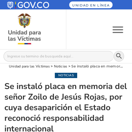
UNIDAD EN LÍNEA
Botón
Buscar:
Unidad para las Víctimas
>
Noticias
>
Se instaló placa en memoria del señor Zoilo de Jesús Rojas, por cuya desaparición el Estado reconoció responsabilidad internacional
NOTICIAS
Se instaló placa en memoria del
señor Zoilo de Jesús Rojas, por
cuya desaparición el Estado
reconoció responsabilidad
internacional