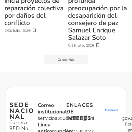
inicia proyectos de
profunda
reparación colectiva
preocupación por la
por daños del
desaparición del
conflicto
consejero de paz
Samuel Enrique
30 julio, 2026
Salazar Soto
28 julio, 2026
Cargar Más
SEDE
Correo
ENLACES
NACIO
institucional:
DE
NAL
servicioalciudadano@unidadvictimas.gov.
INTERÉS
Carrera
Pol
Línea
85D No.
pr
anticorrupción:
COMUNICACIONES