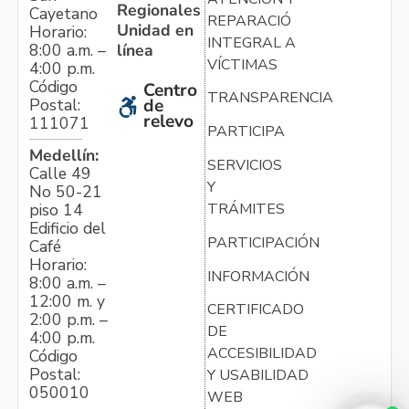
Regionales
Cayetano
REPARACIÓN
Unidad en
Horario:
INTEGRAL A
línea
8:00 a.m. –
VÍCTIMAS
4:00 p.m.
Código
Centro
TRANSPARENCIA
Postal:
de
relevo
111071
PARTICIPA
Medellín:
SERVICIOS
Calle 49
Y
No 50-21
TRÁMITES
piso 14
Edificio del
PARTICIPACIÓN
Café
Horario:
INFORMACIÓN
8:00 a.m. –
12:00 m. y
CERTIFICADO
2:00 p.m. –
DE
4:00 p.m.
ACCESIBILIDAD
Código
Postal:
Y USABILIDAD
050010
WEB