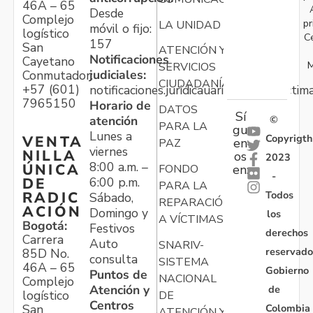
46A – 65
Desde
Complejo
pr
LA UNIDAD
móvil o fijo:
logístico
C
157
San
ATENCIÓN Y
Notificaciones
Cayetano
M
SERVICIOS
judiciales:
Conmutador:
CIUDADANÍA
+57 (601)
notificaciones.juridicauariv@unidadvictim
7965150
Horario de
DATOS
Sí
atención
©
PARA LA
gu
Lunes a
Copyrigth
VENTA
en
PAZ
viernes
NILLA
os
2023
8:00 a.m. –
ÚNICA
FONDO
en:
-
6:00 p.m.
DE
PARA LA
Todos
RADIC
Sábado,
REPARACIÓN
ACIÓN
Domingo y
los
A VÍCTIMAS
Bogotá:
Festivos
derechos
Carrera
Auto
SNARIV-
reservado
85D No.
consulta
SISTEMA
46A – 65
Gobierno
Puntos de
NACIONAL
Complejo
Atención y
de
logístico
DE
Centros
Colombia
San
ATENCIÓN Y