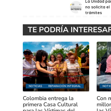
La Unidad par
no solicita e
trámites
TE PODRÍA INTERESA
NOTICIAS
REPARACIÓN INTEGRAL
NOTIC
Colombia entrega la
Con m
primera Casa Cultural
millo
para las Víctimas del
las V