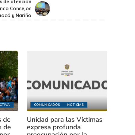
s de atención
inco Consejos
hocó y Nariño
CTIVA
COMUNICADOS
NOTICIAS
s de
Unidad para las Víctimas
s de
expresa profunda
 por
preocupación por la