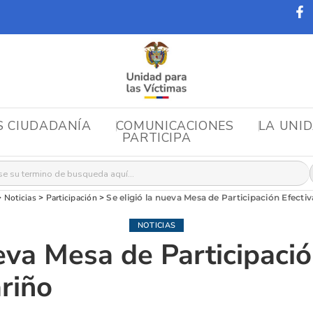
S CIUDADANÍA
COMUNICACIONES
LA UNI
PARTICIPA
r:
>
Noticias
>
Participación
>
Se eligió la nueva Mesa de Participación Efecti
NOTICIAS
ueva Mesa de Participació
riño