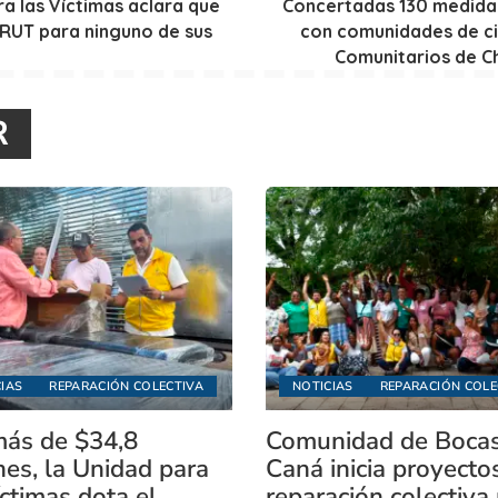
a las Víctimas aclara que
Concertadas 130 medida
l RUT para ninguno de sus
con comunidades de c
Comunitarios de C
R
IAS
REPARACIÓN COLECTIVA
NOTICIAS
REPARACIÓN COLE
ás de $34,8
Comunidad de Boca
nes, la Unidad para
Caná inicia proyecto
íctimas dota el
reparación colectiva