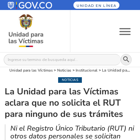
UNIDAD EN LÍNEA
Botón
Buscar:
Unidad para las Víctimas
>
Noticias
>
Institucional
>
La Unidad para las Víctimas aclara que no solicita el RUT para ninguno de sus trámites
NOTICIAS
La Unidad para las Víctimas
aclara que no solicita el RUT
para ninguno de sus trámites
Ni el Registro Único Tributario (RUT) ni
otros datos personales se solicitan