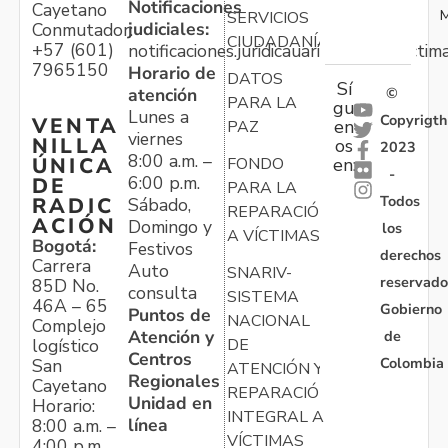
Notificaciones
Cayetano
M
SERVICIOS
judiciales:
Conmutador:
CIUDADANÍA
+57 (601)
notificaciones.juridicauariv@unidadvictim
7965150
Horario de
DATOS
Sí
atención
©
PARA LA
gu
Lunes a
Copyrigth
VENTA
en
PAZ
viernes
NILLA
os
2023
8:00 a.m. –
ÚNICA
FONDO
en:
-
6:00 p.m.
DE
PARA LA
Todos
RADIC
Sábado,
REPARACIÓN
ACIÓN
Domingo y
los
A VÍCTIMAS
Bogotá:
Festivos
derechos
Carrera
Auto
SNARIV-
reservado
85D No.
consulta
SISTEMA
46A – 65
Gobierno
Puntos de
NACIONAL
Complejo
Atención y
de
logístico
DE
Centros
Colombia
San
ATENCIÓN Y
Regionales
Cayetano
REPARACIÓN
Unidad en
Horario:
INTEGRAL A
línea
8:00 a.m. –
VÍCTIMAS
4:00 p.m.