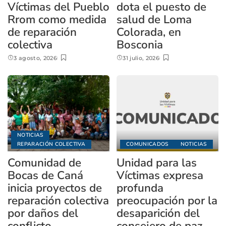
Víctimas del Pueblo
dota el puesto de
Rrom como medida
salud de Loma
de reparación
Colorada, en
colectiva
Bosconia
3 agosto, 2026
31 julio, 2026
NOTICIAS
REPARACIÓN COLECTIVA
COMUNICADOS
NOTICIAS
Comunidad de
Unidad para las
Bocas de Caná
Víctimas expresa
inicia proyectos de
profunda
reparación colectiva
preocupación por la
por daños del
desaparición del
conflicto
consejero de paz