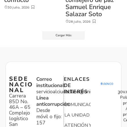
Samuel Enrique
30 julio, 2026
Salazar Soto
28 julio, 2026
Cargar Más
SEDE
Correo
ENLACES
NACIO
institucional:
DE
NAL
servicioalciudadano@unidadvictimas.gov.
INTERÉS
Carrera
Pol
Línea
85D No.
pr
anticorrupción:
COMUNICACIONES
46A – 65
Desde
Complejo
pr
LA UNIDAD
móvil o fijo:
logístico
C
157
San
ATENCIÓN Y