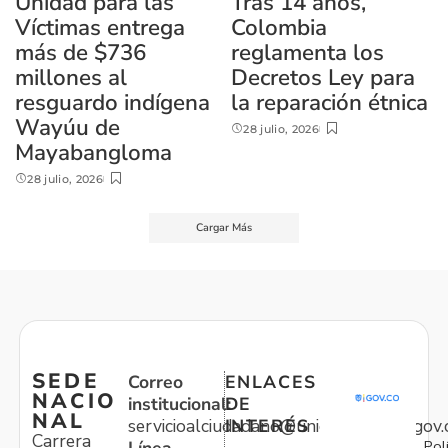
Unidad para las
Tras 14 años,
Víctimas entrega
Colombia
más de $736
reglamenta los
millones al
Decretos Ley para
resguardo indígena
la reparación étnica
Wayúu de
28 julio, 2026
Mayabangloma
28 julio, 2026
Cargar Más
SEDE
Correo
ENLACES
NACIO
institucional:
DE
NAL
servicioalciudadano@unidadvictimas.gov.
INTERÉS
Carrera
Pol
Línea