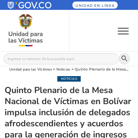
UNIDAD EN LÍNEA
Botón
Buscar:
Unidad para las Víctimas
>
Noticias
>
Quinto Plenario de la Mesa Nacional de Víctimas en Bolívar impulsa inclusión de delegados afrodescendientes y acuerdos para la generación de ingresos
NOTICIAS
Quinto Plenario de la Mesa
Nacional de Víctimas en Bolívar
impulsa inclusión de delegados
afrodescendientes y acuerdos
para la generación de ingresos