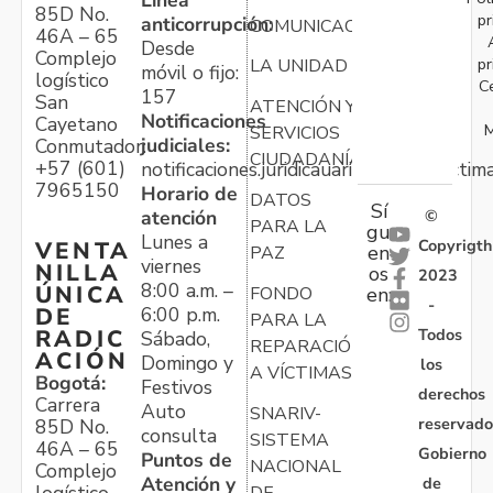
85D No.
pr
anticorrupción:
COMUNICACIONES
46A – 65
Desde
Complejo
pr
LA UNIDAD
móvil o fijo:
logístico
C
157
San
ATENCIÓN Y
Notificaciones
Cayetano
M
SERVICIOS
judiciales:
Conmutador:
CIUDADANÍA
+57 (601)
notificaciones.juridicauariv@unidadvictim
7965150
Horario de
DATOS
Sí
atención
©
PARA LA
gu
Lunes a
Copyrigth
VENTA
en
PAZ
viernes
NILLA
os
2023
8:00 a.m. –
ÚNICA
FONDO
en:
-
6:00 p.m.
DE
PARA LA
Todos
RADIC
Sábado,
REPARACIÓN
ACIÓN
Domingo y
los
A VÍCTIMAS
Bogotá:
Festivos
derechos
Carrera
Auto
SNARIV-
reservado
85D No.
consulta
SISTEMA
46A – 65
Gobierno
Puntos de
NACIONAL
Complejo
Atención y
de
DE