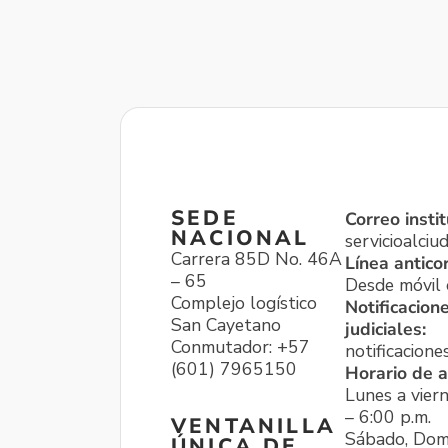
SEDE
Correo instit
NACIONAL
servicioalci
Carrera 85D No. 46A
Línea antico
– 65
Desde móvil o
Complejo logístico
Notificacion
San Cayetano
judiciales:
Conmutador: +57
notificacione
(601) 7965150
Horario de a
Lunes a viern
– 6:00 p.m.
VENTANILLA
Sábado, Dom
ÚNICA DE