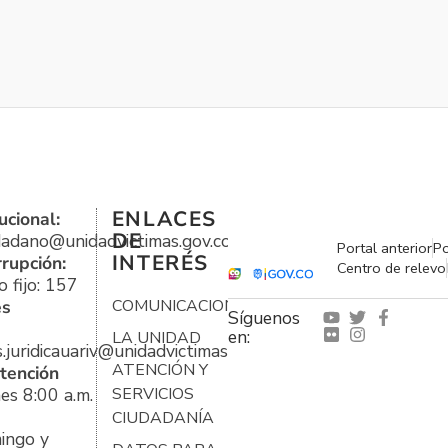
ENLACES
ucional:
DE
udadano@unidadvictimas.gov.co
Portal anterior
Po
INTERÉS
rrupción:
Centro de relevo
 fijo: 157
es
COMUNICACIONES
Síguenos
en:
LA UNIDAD
s.juridicauariv@unidadvictimas.gov.co
ATENCIÓN Y
tención
es 8:00 a.m.
SERVICIOS
CIUDADANÍA
ingo y