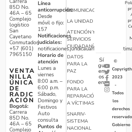
Carrera
Pol
Línea
85D No.
pr
anticorrupción:
COMUNICACIONES
46A – 65
Desde
Complejo
pr
LA UNIDAD
móvil o fijo:
logístico
C
157
San
ATENCIÓN Y
Notificaciones
Cayetano
M
SERVICIOS
judiciales:
Conmutador:
CIUDADANÍA
+57 (601)
notificaciones.juridicauariv@unidadvictim
7965150
Horario de
DATOS
Sí
atención
©
PARA LA
gu
Lunes a
Copyrigth
VENTA
en
PAZ
viernes
NILLA
os
2023
8:00 a.m. –
ÚNICA
FONDO
en:
-
6:00 p.m.
DE
PARA LA
Todos
RADIC
Sábado,
REPARACIÓN
ACIÓN
Domingo y
los
A VÍCTIMAS
Bogotá:
Festivos
derechos
Carrera
Auto
SNARIV-
reservado
85D No.
consulta
SISTEMA
46A – 65
Gobierno
Puntos de
NACIONAL
Complejo