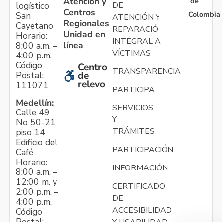
Atención y
de
logístico
DE
Centros
Colombia
San
ATENCIÓN Y
Regionales
Cayetano
REPARACIÓN
Unidad en
Horario:
INTEGRAL A
línea
8:00 a.m. –
VÍCTIMAS
4:00 p.m.
Código
Centro
TRANSPARENCIA
Postal:
de
relevo
111071
PARTICIPA
Medellín:
SERVICIOS
Calle 49
Y
No 50-21
TRÁMITES
piso 14
Edificio del
PARTICIPACIÓN
Café
Horario:
INFORMACIÓN
8:00 a.m. –
12:00 m. y
CERTIFICADO
2:00 p.m. –
DE
4:00 p.m.
ACCESIBILIDAD
Código
Postal:
Y USABILIDAD