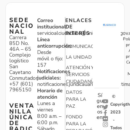
SEDE
Correo
ENLACES
NACIO
institucional:
DE
NAL
servicioalciudadano@unidadvictimas.gov.
INTERÉS
Carrera
Pol
Línea
85D No.
pr
anticorrupción:
COMUNICACIONES
46A – 65
Desde
Complejo
pr
LA UNIDAD
móvil o fijo:
logístico
C
157
San
ATENCIÓN Y
Notificaciones
Cayetano
M
SERVICIOS
judiciales:
Conmutador:
CIUDADANÍA
+57 (601)
notificaciones.juridicauariv@unidadvictim
7965150
Horario de
DATOS
Sí
atención
©
PARA LA
gu
Lunes a
Copyrigth
VENTA
en
PAZ
viernes
NILLA
os
2023
8:00 a.m. –
ÚNICA
FONDO
en:
-
6:00 p.m.
DE
PARA LA
Todos
RADIC
Sábado,