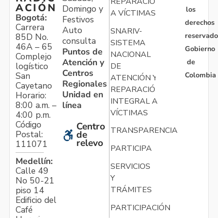
REPARACIÓN
ACIÓN
Domingo y
los
A VÍCTIMAS
Bogotá:
Festivos
derechos
Carrera
Auto
SNARIV-
reservado
85D No.
consulta
SISTEMA
46A – 65
Gobierno
Puntos de
NACIONAL
Complejo
Atención y
de
logístico
DE
Centros
Colombia
San
ATENCIÓN Y
Regionales
Cayetano
REPARACIÓN
Unidad en
Horario:
INTEGRAL A
línea
8:00 a.m. –
VÍCTIMAS
4:00 p.m.
Código
Centro
TRANSPARENCIA
Postal:
de
relevo
111071
PARTICIPA
Medellín:
SERVICIOS
Calle 49
Y
No 50-21
TRÁMITES
piso 14
Edificio del
PARTICIPACIÓN
Café