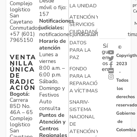
Desde
Complejo
pr
LA UNIDAD
móvil o fijo:
logístico
C
157
San
ATENCIÓN Y
Notificaciones
Cayetano
M
SERVICIOS
judiciales:
Conmutador:
CIUDADANÍA
+57 (601)
notificaciones.juridicauariv@unidadvictim
7965150
Horario de
DATOS
Sí
atención
©
PARA LA
gu
Lunes a
Copyrigth
VENTA
en
PAZ
viernes
NILLA
os
2023
8:00 a.m. –
ÚNICA
FONDO
en:
-
6:00 p.m.
DE
PARA LA
Todos
RADIC
Sábado,
REPARACIÓN
ACIÓN
Domingo y
los
A VÍCTIMAS
Bogotá:
Festivos
derechos
Carrera
Auto
SNARIV-
reservado
85D No.
consulta
SISTEMA
46A – 65
Gobierno
Puntos de
NACIONAL
Complejo
Atención y
de
logístico
DE
Centros
Colombia
San
ATENCIÓN Y
Regionales
Cayetano