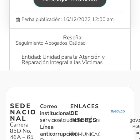
Fecha publicación: 16/12/2022 12:00 am
Reseña:
Seguimiento Abogados Calidad
Entidad: Unidad para la Atención y
Reparación Integral a las Víctimas
SEDE
Correo
ENLACES
NACIO
institucional:
DE
NAL
servicioalciudadano@unidadvictimas.gov.
INTERÉS
Carrera
Pol
Línea
85D No.
pr
anticorrupción:
COMUNICACIONES
46A – 65