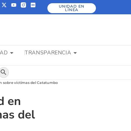
UNIDAD EN
LÍNEA
DAD
TRANSPARENCIA
Botón de búsqueda
ón sobre víctimas del Catatumbo
d en
mas del