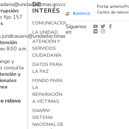
DE
udadano@unidadvictimas.gov.co
Portal anterior
Po
INTERÉS
rrupción:
Centro de relevo
 fijo: 157
es
COMUNICACIONES
Síguenos
en:
LA UNIDAD
s.juridicauariv@unidadvictimas.gov.co
ATENCIÓN Y
tención
es 8:00 a.m.
SERVICIOS
CIUDADANÍA
ingo y
DATOS PARA
o consulta
LA PAZ
tención y
ionales
FONDO PARA
ínea
LA
REPARACIÓN
e relevo
A VÍCTIMAS
SNARIV-
SISTEMA
NACIONAL DE