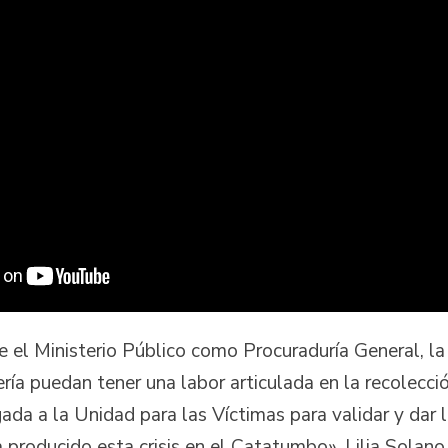
e el Ministerio Público como Procuraduría General, la
ría puedan tener una labor articulada en la recolecci
ada a la Unidad para las Víctimas para validar y dar l
producido esta crisis en el Catatumbo», Lilia Solano,