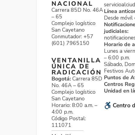
NACIONAL
servicioalci
Carrera 85D No. 46A
Línea antico
– 65
Desde móvil o
Complejo logístico
Notificacion
San Cayetano
judiciales:
Conmutador: +57
notificacione
(601) 7965150
Horario de a
Lunes a viern
– 6:00 p.m.
VENTANILLA
Sábado, Dom
ÚNICA DE
Festivos Aut
RADICACIÓN
Puntos de A
Bogotá:
Carrera 85D
Centros Reg
No. 46A – 65
Unidad en l
Complejo logístico
San Cayetano
Horario: 8:00 a.m. –
Centro d
4:00 p.m.
Código Postal:
111071