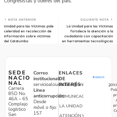
Congresistas y líderes del país.
NOTA ANTERIOR
SIGUIENTE NOTA
Unidad para las Víctimas pide
La Unidad para las Víctimas
celeridad en recolección de
fortalece la atención a la
información sobre víctimas
ciudadanía con capacitación
del Catatumbo
en herramientas tecnológicas
SEDE
Correo
ENLACES
NACIO
institucional:
DE
NAL
servicioalciudadano@unidadvictimas.gov.
INTERÉS
Carrera
Pol
Línea
85D No.
pr
anticorrupción:
COMUNICACIONES
46A – 65
Desde
Complejo
pr
LA UNIDAD
móvil o fijo:
logístico
C
157
San
ATENCIÓN Y