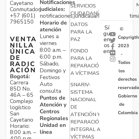
Notificaciones
Cayetano
M
SERVICIOS
judiciales:
Conmutador:
CIUDADANÍA
+57 (601)
notificaciones.juridicauariv@unidadvictim
7965150
Horario de
DATOS
Sí
atención
©
PARA LA
gu
Lunes a
Copyrigth
VENTA
en
PAZ
viernes
NILLA
os
2023
8:00 a.m. –
ÚNICA
FONDO
en:
-
6:00 p.m.
DE
PARA LA
Todos
RADIC
Sábado,
REPARACIÓN
ACIÓN
Domingo y
los
A VÍCTIMAS
Bogotá:
Festivos
derechos
Carrera
Auto
SNARIV-
reservado
85D No.
consulta
SISTEMA
46A – 65
Gobierno
Puntos de
NACIONAL
Complejo
Atención y
de
logístico
DE
Centros
Colombia
San
ATENCIÓN Y
Regionales
Cayetano
REPARACIÓN
Unidad en
Horario:
INTEGRAL A
línea
8:00 a.m. –
VÍCTIMAS
4:00 p.m.