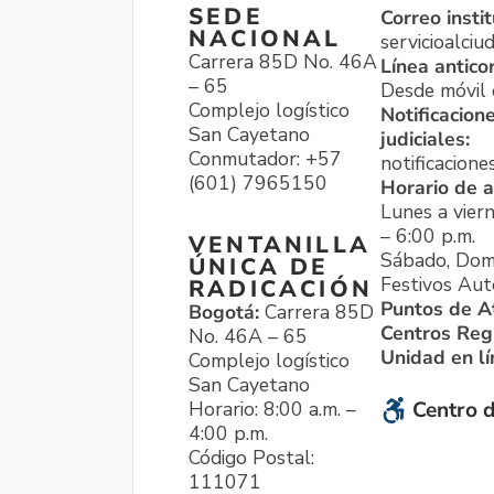
SEDE
Correo instit
NACIONAL
servicioalci
Carrera 85D No. 46A
Línea antico
– 65
Desde móvil o
Complejo logístico
Notificacion
San Cayetano
judiciales:
Conmutador: +57
notificacione
(601) 7965150
Horario de a
Lunes a viern
– 6:00 p.m.
VENTANILLA
Sábado, Dom
ÚNICA DE
Festivos Aut
RADICACIÓN
Puntos de A
Bogotá:
Carrera 85D
Centros Reg
No. 46A – 65
Unidad en l
Complejo logístico
San Cayetano
Horario: 8:00 a.m. –
Centro d
4:00 p.m.
Código Postal:
111071