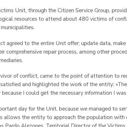
Victims Unit, through the Citizen Service Group, prov
gical resources to attend about 480 victims of confli
municipalities.
ict agreed to the entire Unit offer; update data, make 
eir comprehensive repair process, among other proced
mediaries.
vivor of conflict, came to the point of attention to r
satisfied and highlighted the work of the entity: «Th
y because I could get the necessary information I was 
mportant day for the Unit, because we managed to serv
is allows the entity to approach the population with 
os Pardo Alezones, Territorial Director of the Victims