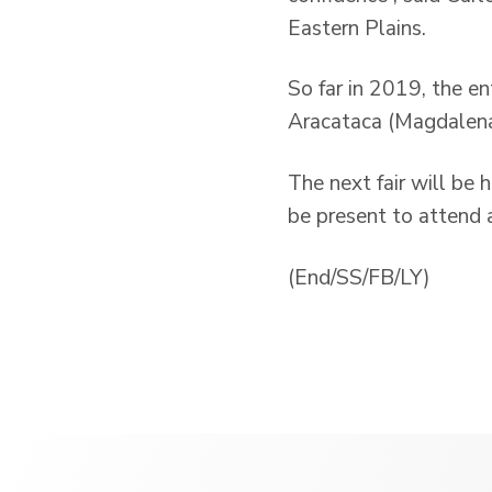
Eastern Plains.
So far in 2019, the en
Aracataca (Magdalena)
The next fair will be 
be present to attend a
(End/SS/FB/LY)