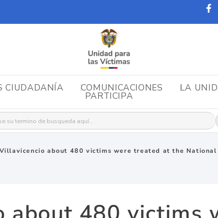
S CIUDADANÍA
COMUNICACIONES
LA UNI
PARTICIPA
r:
 Villavicencio about 480 victims were treated at the National
io about 480 victims 