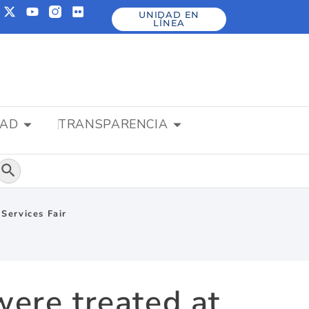
UNIDAD EN
LÍNEA
DAD
TRANSPARENCIA
Botón de búsqueda
 Services Fair
were treated at