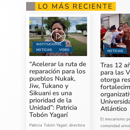
LO MÁS RECIENTE
INSTITUCIONAL
NOTICIAS
VIDEO
NOTICIAS
“Acelerar la ruta de
Tras 12 a
reparación para los
para las V
pueblos Nukak,
otorga re
Jiw, Tukano y
fortaleci
Sikuani es una
organizati
prioridad de la
Universid
Unidad”: Patricia
Atlántico
Tobón Yagarí
El mecanismo per
Patricia Tobón Yagarí, directora
comunidad univer