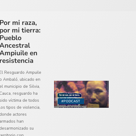
Por mi raza,
por mi tierra:
Pueblo
Ancestral
Ampiuile en
resistencia
El Resguardo Ampuile
o Ambaló, ubicado en
el municipio de Silvia,
Cauca, resguardo ha
sido víctima de todos
#PODCAST
los tipos de violencia,
donde actores
armados han
desarmonizado su
territorio con