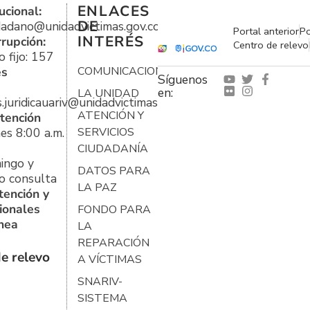
ENLACES
ucional:
DE
udadano@unidadvictimas.gov.co
Portal anterior
Po
INTERÉS
rrupción:
Centro de relevo
 fijo: 157
es
COMUNICACIONES
Síguenos
en:
LA UNIDAD
s.juridicauariv@unidadvictimas.gov.co
ATENCIÓN Y
tención
es 8:00 a.m.
SERVICIOS
CIUDADANÍA
ingo y
DATOS PARA
o consulta
LA PAZ
tención y
ionales
FONDO PARA
ínea
LA
REPARACIÓN
e relevo
A VÍCTIMAS
SNARIV-
SISTEMA