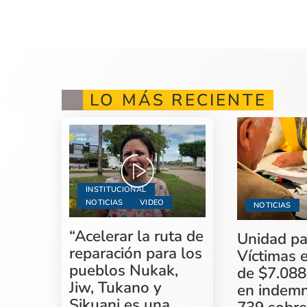
LO MÁS RECIENTE
INSTITUCIONAL
NOTICIAS
VIDEO
NOTICIAS
“Acelerar la ruta de
Unidad pa
reparación para los
Víctimas 
pueblos Nukak,
de $7.088
Jiw, Tukano y
en indemn
Sikuani es una