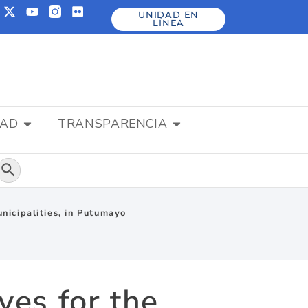
UNIDAD EN
LÍNEA
DAD
TRANSPARENCIA
Botón de búsqueda
unicipalities, in Putumayo
ves for the