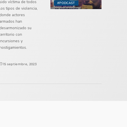
sido víctima de todos
#PODCAST
los tipos de violencia,
donde actores
armados han
desarmonizado su
territorio con
incursiones y
hostigamientos.
15 septiembre, 2023