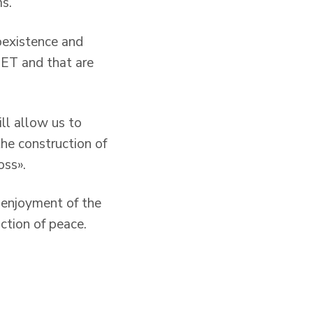
ms.
coexistence and
DET and that are
ill allow us to
he construction of
oss».
 enjoyment of the
ction of peace.