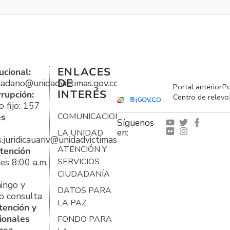
ENLACES
ucional:
DE
udadano@unidadvictimas.gov.co
Portal anterior
Po
INTERÉS
rrupción:
Centro de relevo
 fijo: 157
es
COMUNICACIONES
Síguenos
en:
LA UNIDAD
s.juridicauariv@unidadvictimas.gov.co
ATENCIÓN Y
tención
es 8:00 a.m.
SERVICIOS
CIUDADANÍA
ingo y
DATOS PARA
o consulta
LA PAZ
tención y
ionales
FONDO PARA