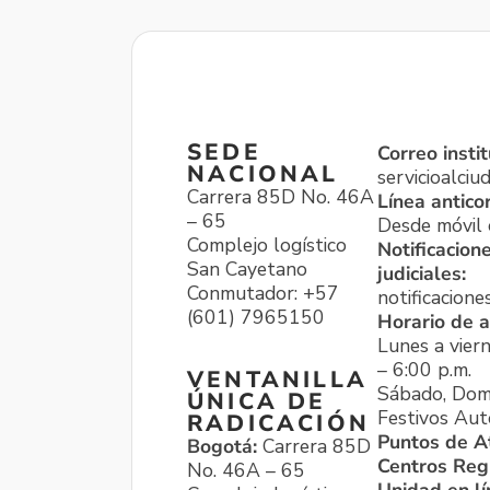
SEDE
Correo instit
NACIONAL
servicioalci
Carrera 85D No. 46A
Línea antico
– 65
Desde móvil o
Complejo logístico
Notificacion
San Cayetano
judiciales:
Conmutador: +57
notificacione
(601) 7965150
Horario de a
Lunes a viern
– 6:00 p.m.
VENTANILLA
Sábado, Dom
ÚNICA DE
Festivos Aut
RADICACIÓN
Puntos de A
Bogotá:
Carrera 85D
Centros Reg
No. 46A – 65