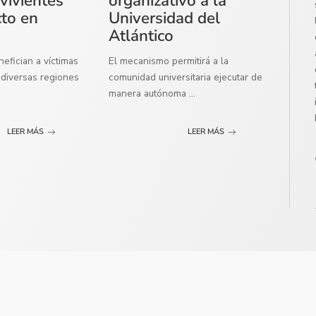
vivientes
organizativo a la
cto en
Universidad del
Atlántico
efician a víctimas
El mecanismo permitirá a la
diversas regiones
comunidad universitaria ejecutar de
manera autónoma
...
LEER MÁS
LEER MÁS