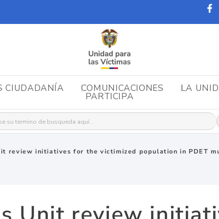
S CIUDADANÍA
COMUNICACIONES
LA UNI
PARTICIPA
r:
it review initiatives for the victimized population in PDET m
s Unit review initiati