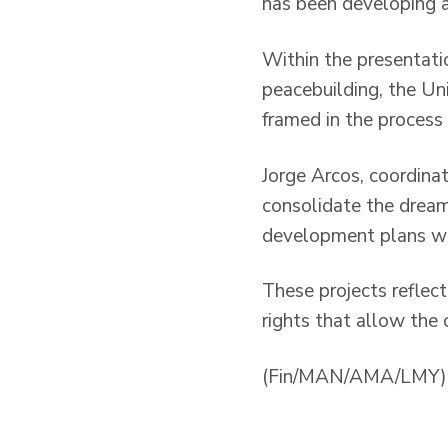
has been developing an
Within the presentatio
peacebuilding, the Un
framed in the process 
Jorge Arcos, coordinat
consolidate the dream
development plans with 
These projects reflec
rights that allow the 
(Fin/MAN/AMA/LMY)