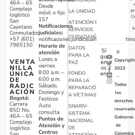
COMUNICACIONES
46A – 65
Desde
Complejo
pr
LA UNIDAD
móvil o fijo:
logístico
C
157
San
ATENCIÓN Y
Notificaciones
Cayetano
M
SERVICIOS
judiciales:
Conmutador:
CIUDADANÍA
+57 (601)
notificaciones.juridicauariv@unidadvictim
7965150
Horario de
DATOS
Sí
atención
©
PARA LA
gu
Lunes a
Copyrigth
VENTA
en
PAZ
viernes
NILLA
os
2023
8:00 a.m. –
ÚNICA
FONDO
en:
-
6:00 p.m.
DE
PARA LA
Todos
RADIC
Sábado,
REPARACIÓN
ACIÓN
Domingo y
los
A VÍCTIMAS
Bogotá:
Festivos
derechos
Carrera
Auto
SNARIV-
reservado
85D No.
consulta
SISTEMA
46A – 65
Gobierno
Puntos de
NACIONAL
Complejo
Atención y
de
logístico
DE
Centros
Colombia
San