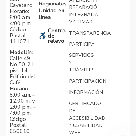
ATENCIÓN Y
Regionales
Cayetano
REPARACIÓN
Unidad en
Horario:
INTEGRAL A
línea
8:00 a.m. –
VÍCTIMAS
4:00 p.m.
Código
Centro
TRANSPARENCIA
Postal:
de
relevo
111071
PARTICIPA
Medellín:
SERVICIOS
Calle 49
Y
No 50-21
TRÁMITES
piso 14
Edificio del
PARTICIPACIÓN
Café
Horario:
INFORMACIÓN
8:00 a.m. –
12:00 m. y
CERTIFICADO
2:00 p.m. –
DE
4:00 p.m.
ACCESIBILIDAD
Código
Postal:
Y USABILIDAD
050010
WEB