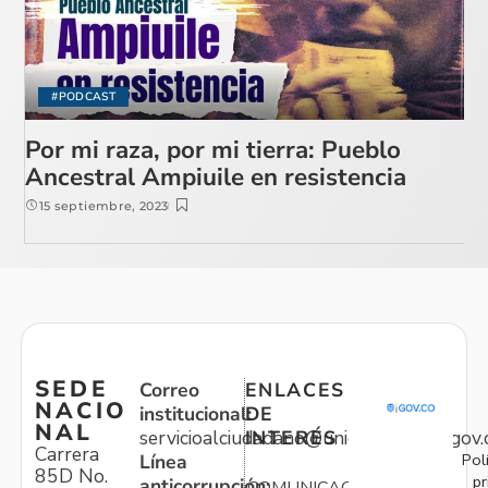
#PODCAST
Por mi raza, por mi tierra: Pueblo
Ancestral Ampiuile en resistencia
15 septiembre, 2023
SEDE
Correo
ENLACES
NACIO
institucional:
DE
NAL
servicioalciudadano@unidadvictimas.gov.
INTERÉS
Carrera
Pol
Línea
85D No.
pr
anticorrupción: