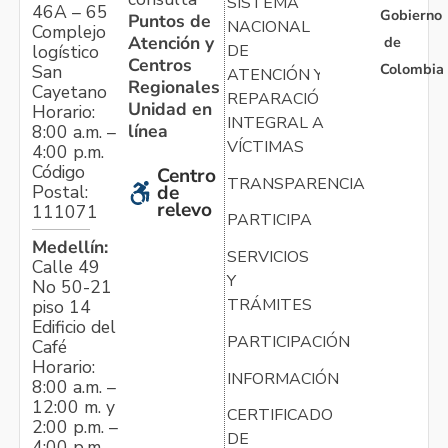
SISTEMA
46A – 65
Gobierno
Puntos de
NACIONAL
Complejo
Atención y
de
logístico
DE
Centros
Colombia
San
ATENCIÓN Y
Regionales
Cayetano
REPARACIÓN
Unidad en
Horario:
INTEGRAL A
línea
8:00 a.m. –
VÍCTIMAS
4:00 p.m.
Código
Centro
TRANSPARENCIA
Postal:
de
relevo
111071
PARTICIPA
Medellín:
SERVICIOS
Calle 49
Y
No 50-21
TRÁMITES
piso 14
Edificio del
PARTICIPACIÓN
Café
Horario:
INFORMACIÓN
8:00 a.m. –
12:00 m. y
CERTIFICADO
2:00 p.m. –
DE
4:00 p.m.