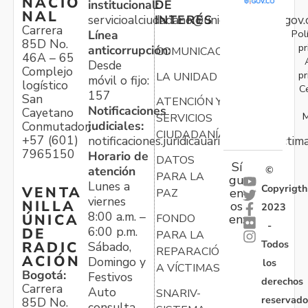
NACIO
institucional:
DE
NAL
servicioalciudadano@unidadvictimas.gov.
INTERÉS
Carrera
Pol
Línea
85D No.
pr
anticorrupción:
COMUNICACIONES
46A – 65
Desde
Complejo
pr
LA UNIDAD
móvil o fijo:
logístico
C
157
San
ATENCIÓN Y
Notificaciones
Cayetano
M
SERVICIOS
judiciales:
Conmutador:
CIUDADANÍA
+57 (601)
notificaciones.juridicauariv@unidadvictim
7965150
Horario de
DATOS
Sí
atención
©
PARA LA
gu
Lunes a
Copyrigth
VENTA
en
PAZ
viernes
NILLA
os
2023
8:00 a.m. –
ÚNICA
FONDO
en:
-
6:00 p.m.
DE
PARA LA
Todos
RADIC
Sábado,
REPARACIÓN
ACIÓN
Domingo y
los
A VÍCTIMAS
Bogotá:
Festivos
derechos
Carrera
Auto
SNARIV-
reservado
85D No.
consulta