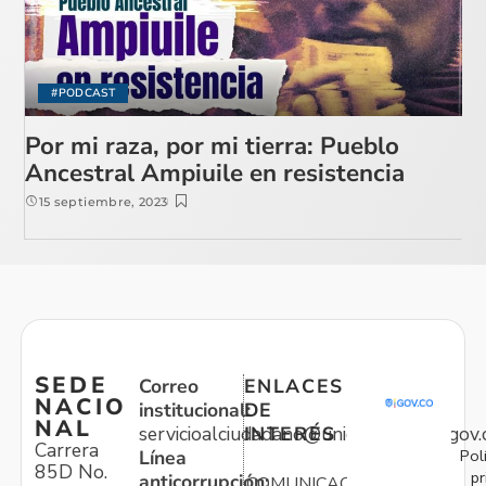
#PODCAST
Por mi raza, por mi tierra: Pueblo
Ancestral Ampiuile en resistencia
15 septiembre, 2023
SEDE
Correo
ENLACES
NACIO
institucional:
DE
NAL
servicioalciudadano@unidadvictimas.gov.
INTERÉS
Carrera
Pol
Línea
85D No.
pr
anticorrupción:
COMUNICACIONES