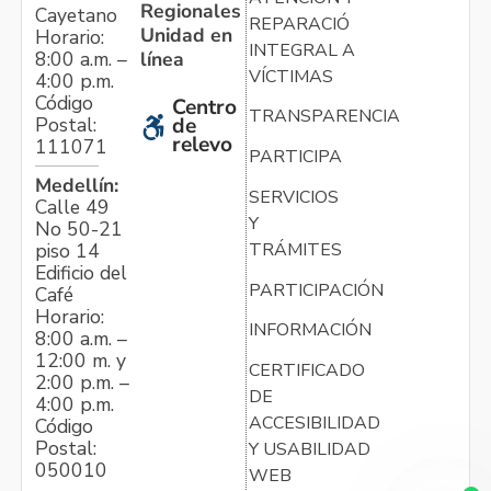
Regionales
Cayetano
REPARACIÓN
Unidad en
Horario:
INTEGRAL A
línea
8:00 a.m. –
VÍCTIMAS
4:00 p.m.
Código
Centro
TRANSPARENCIA
Postal:
de
relevo
111071
PARTICIPA
Medellín:
SERVICIOS
Calle 49
Y
No 50-21
TRÁMITES
piso 14
Edificio del
PARTICIPACIÓN
Café
Horario:
INFORMACIÓN
8:00 a.m. –
12:00 m. y
CERTIFICADO
2:00 p.m. –
DE
4:00 p.m.
ACCESIBILIDAD
Código
Postal:
Y USABILIDAD
050010
WEB