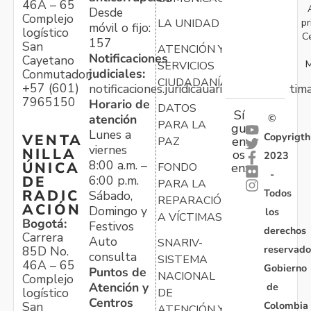
46A – 65
Desde
Complejo
pr
LA UNIDAD
móvil o fijo:
logístico
C
157
San
ATENCIÓN Y
Notificaciones
Cayetano
M
SERVICIOS
judiciales:
Conmutador:
CIUDADANÍA
+57 (601)
notificaciones.juridicauariv@unidadvictim
7965150
Horario de
DATOS
Sí
atención
©
PARA LA
gu
Lunes a
Copyrigth
VENTA
en
PAZ
viernes
NILLA
os
2023
8:00 a.m. –
ÚNICA
FONDO
en:
-
6:00 p.m.
DE
PARA LA
Todos
RADIC
Sábado,
REPARACIÓN
ACIÓN
Domingo y
los
A VÍCTIMAS
Bogotá:
Festivos
derechos
Carrera
Auto
SNARIV-
reservado
85D No.
consulta
SISTEMA
46A – 65
Gobierno
Puntos de
NACIONAL
Complejo
Atención y
de
logístico
DE
Centros
Colombia
San
ATENCIÓN Y