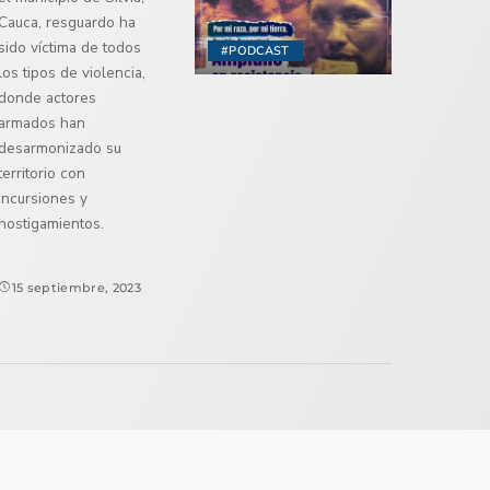
Cauca, resguardo ha
sido víctima de todos
#PODCAST
los tipos de violencia,
donde actores
armados han
desarmonizado su
territorio con
incursiones y
hostigamientos.
15 septiembre, 2023