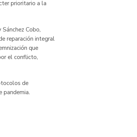
r prioritario a la
ry Sánchez Cobo,
de reparación integral
demnización que
r el conflicto,
rotocolos de
de pandemia.