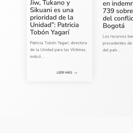
Jiw, Tukano y
en indemn
Sikuani es una
739 sobre
prioridad de la
del confli
Unidad”: Patricia
Bogotá
Tobón Yagarí
Los recursos ben
Patricia Tobón Yagarí, directora
procedentes de 
de la Unidad para las Víctimas,
del país
...
indicó
...
LEER MÁS