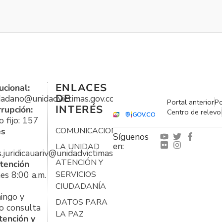
ENLACES
ucional:
DE
udadano@unidadvictimas.gov.co
Portal anterior
Po
INTERÉS
rrupción:
Centro de relevo
 fijo: 157
es
COMUNICACIONES
Síguenos
en:
LA UNIDAD
s.juridicauariv@unidadvictimas.gov.co
ATENCIÓN Y
tención
es 8:00 a.m.
SERVICIOS
CIUDADANÍA
ingo y
DATOS PARA
o consulta
LA PAZ
tención y