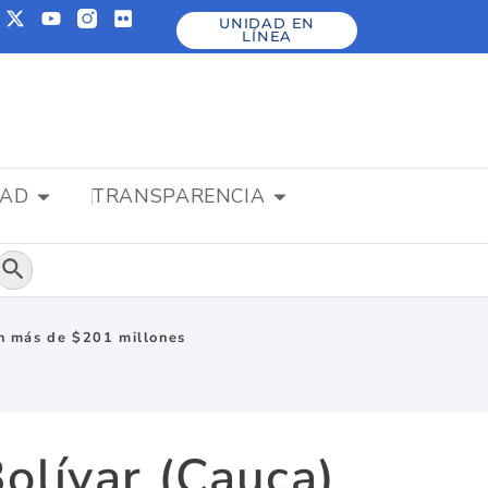
UNIDAD EN
LÍNEA
DAD
TRANSPARENCIA
Botón de búsqueda
on más de $201 millones
olívar (Cauca)