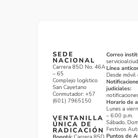
SEDE
Correo instit
NACIONAL
servicioalci
Carrera 85D No. 46A
Línea antico
– 65
Desde móvil o
Complejo logístico
Notificacion
San Cayetano
judiciales:
Conmutador: +57
notificacione
(601) 7965150
Horario de a
Lunes a viern
– 6:00 p.m.
VENTANILLA
Sábado, Dom
ÚNICA DE
Festivos Aut
RADICACIÓN
Puntos de A
Bogotá:
Carrera 85D