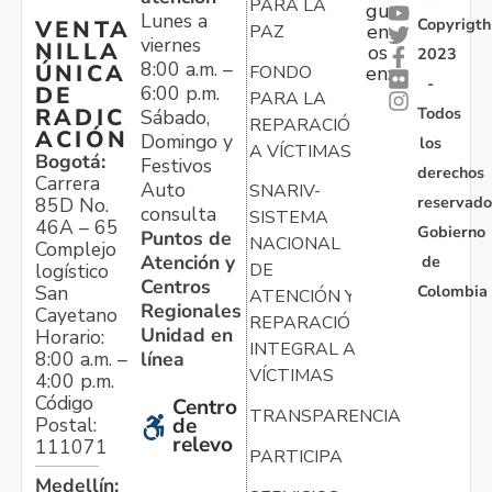
PARA LA
gu
Lunes a
Copyrigth
VENTA
en
PAZ
viernes
NILLA
os
2023
8:00 a.m. –
ÚNICA
FONDO
en:
-
6:00 p.m.
DE
PARA LA
Todos
RADIC
Sábado,
REPARACIÓN
ACIÓN
Domingo y
los
A VÍCTIMAS
Bogotá:
Festivos
derechos
Carrera
Auto
SNARIV-
reservado
85D No.
consulta
SISTEMA
46A – 65
Gobierno
Puntos de
NACIONAL
Complejo
Atención y
de
logístico
DE
Centros
Colombia
San
ATENCIÓN Y
Regionales
Cayetano
REPARACIÓN
Unidad en
Horario:
INTEGRAL A
línea
8:00 a.m. –
VÍCTIMAS
4:00 p.m.
Código
Centro
TRANSPARENCIA
Postal:
de
relevo
111071
PARTICIPA
Medellín: