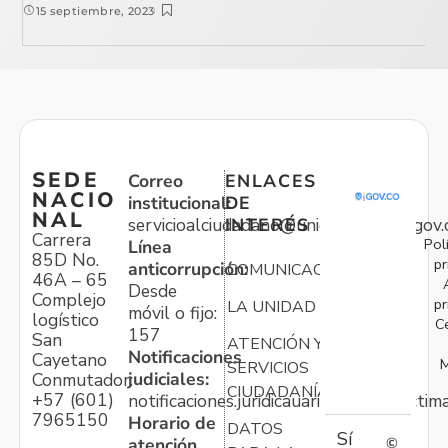
15 septiembre, 2023
SEDE
Correo
ENLACES
NACIO
institucional:
DE
NAL
servicioalciudadano@unidadvictimas.gov.
INTERÉS
Carrera
Pol
Línea
85D No.
pr
anticorrupción:
COMUNICACIONES
46A – 65
Desde
Complejo
pr
LA UNIDAD
móvil o fijo:
logístico
C
157
San
ATENCIÓN Y
Notificaciones
Cayetano
M
SERVICIOS
judiciales:
Conmutador:
CIUDADANÍA
+57 (601)
notificaciones.juridicauariv@unidadvictim
7965150
Horario de
DATOS
Sí
atención
©