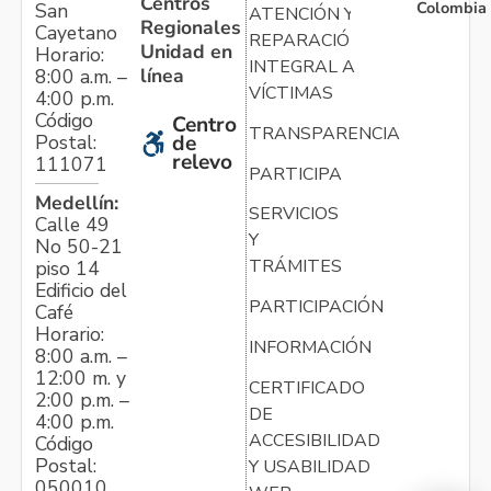
Centros
Colombia
San
ATENCIÓN Y
Regionales
Cayetano
REPARACIÓN
Unidad en
Horario:
INTEGRAL A
línea
8:00 a.m. –
VÍCTIMAS
4:00 p.m.
Código
Centro
TRANSPARENCIA
Postal:
de
relevo
111071
PARTICIPA
Medellín:
SERVICIOS
Calle 49
Y
No 50-21
TRÁMITES
piso 14
Edificio del
PARTICIPACIÓN
Café
Horario:
INFORMACIÓN
8:00 a.m. –
12:00 m. y
CERTIFICADO
2:00 p.m. –
DE
4:00 p.m.
ACCESIBILIDAD
Código
Postal:
Y USABILIDAD
050010