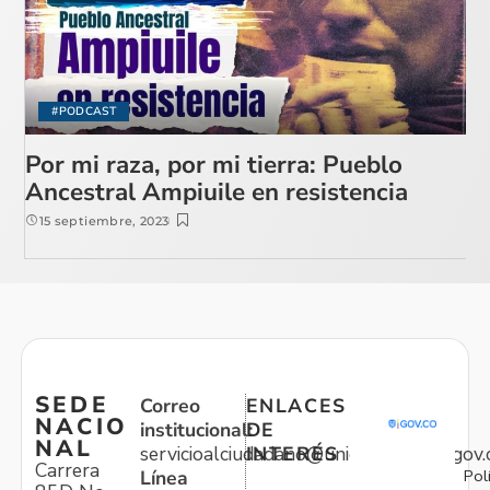
#PODCAST
Por mi raza, por mi tierra: Pueblo
Ancestral Ampiuile en resistencia
15 septiembre, 2023
SEDE
Correo
ENLACES
NACIO
institucional:
DE
NAL
servicioalciudadano@unidadvictimas.gov.
INTERÉS
Carrera
Pol
Línea