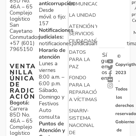
85D No.
pr
anticorrupción:
COMUNICACIONES
46A – 65
Desde
Complejo
pr
LA UNIDAD
móvil o fijo:
logístico
C
157
San
ATENCIÓN Y
Notificaciones
Cayetano
M
SERVICIOS
judiciales:
Conmutador:
CIUDADANÍA
+57 (601)
notificaciones.juridicauariv@unidadvictim
7965150
Horario de
DATOS
Sí
atención
©
PARA LA
gu
Lunes a
Copyrigth
VENTA
en
PAZ
viernes
NILLA
os
2023
8:00 a.m. –
ÚNICA
FONDO
en:
-
6:00 p.m.
DE
PARA LA
Todos
RADIC
Sábado,
REPARACIÓN
ACIÓN
Domingo y
los
A VÍCTIMAS
Bogotá:
Festivos
derechos
Carrera
Auto
SNARIV-
reservado
85D No.
consulta
SISTEMA
46A – 65
Gobierno
Puntos de
NACIONAL
Complejo
Atención y
de
logístico
DE