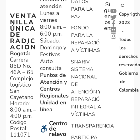
DATOS
Sí
atención
©
PARA LA
gu
Lunes a
Copyrigth
VENTA
en
PAZ
viernes
NILLA
os
2023
8:00 a.m. –
ÚNICA
FONDO
en:
-
6:00 p.m.
DE
PARA LA
Todos
RADIC
Sábado,
REPARACIÓN
ACIÓN
Domingo y
los
A VÍCTIMAS
Bogotá:
Festivos
derechos
Carrera
Auto
SNARIV-
reservado
85D No.
consulta
SISTEMA
46A – 65
Gobierno
Puntos de
NACIONAL
Complejo
Atención y
de
logístico
DE
Centros
Colombia
San
ATENCIÓN Y
Regionales
Cayetano
REPARACIÓN
Unidad en
Horario:
INTEGRAL A
línea
8:00 a.m. –
VÍCTIMAS
4:00 p.m.
Código
Centro
TRANSPARENCIA
Postal:
de
relevo
111071
PARTICIPA