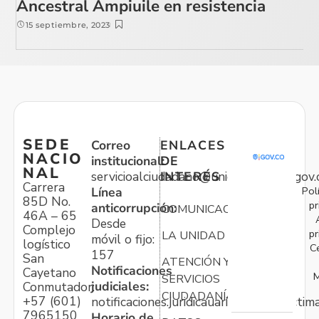
Ancestral Ampiuile en resistencia
15 septiembre, 2023
SEDE
Correo
ENLACES
NACIO
institucional:
DE
NAL
servicioalciudadano@unidadvictimas.gov.
INTERÉS
Carrera
Pol
Línea
85D No.
pr
anticorrupción:
COMUNICACIONES
46A – 65
Desde
Complejo
pr
LA UNIDAD
móvil o fijo:
logístico
C
157
San
ATENCIÓN Y
Notificaciones
Cayetano
M
SERVICIOS
judiciales:
Conmutador:
CIUDADANÍA
+57 (601)
notificaciones.juridicauariv@unidadvictim
7965150
Horario de