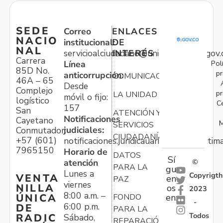
SEDE
Correo
ENLACES
NACIO
institucional:
DE
NAL
servicioalciudadano@unidadvictimas.gov.
INTERÉS
Carrera
Pol
Línea
85D No.
pr
anticorrupción:
COMUNICACIONES
46A – 65
Desde
Complejo
pr
LA UNIDAD
móvil o fijo:
logístico
C
157
San
ATENCIÓN Y
Notificaciones
Cayetano
M
SERVICIOS
judiciales:
Conmutador:
CIUDADANÍA
+57 (601)
notificaciones.juridicauariv@unidadvictim
7965150
Horario de
DATOS
Sí
atención
©
PARA LA
gu
Lunes a
Copyrigth
VENTA
en
PAZ
viernes
NILLA
os
2023
8:00 a.m. –
ÚNICA
FONDO
en:
-
6:00 p.m.
DE
PARA LA
Todos
RADIC
Sábado,
REPARACIÓN