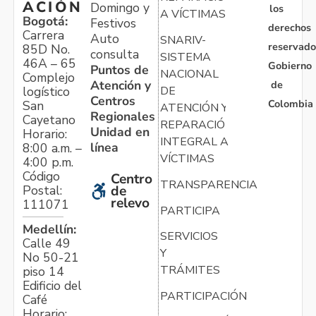
ACIÓN
Domingo y
los
A VÍCTIMAS
Bogotá:
Festivos
derechos
Carrera
Auto
SNARIV-
reservado
85D No.
consulta
SISTEMA
46A – 65
Gobierno
Puntos de
NACIONAL
Complejo
Atención y
de
logístico
DE
Centros
Colombia
San
ATENCIÓN Y
Regionales
Cayetano
REPARACIÓN
Unidad en
Horario:
INTEGRAL A
línea
8:00 a.m. –
VÍCTIMAS
4:00 p.m.
Código
Centro
TRANSPARENCIA
Postal:
de
relevo
111071
PARTICIPA
Medellín:
SERVICIOS
Calle 49
Y
No 50-21
TRÁMITES
piso 14
Edificio del
PARTICIPACIÓN
Café
Horario: