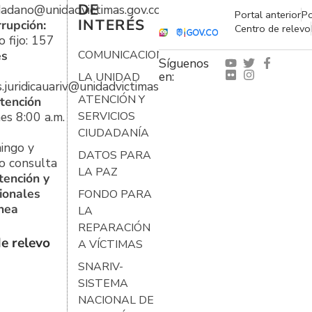
DE
udadano@unidadvictimas.gov.co
Portal anterior
Po
INTERÉS
rrupción:
Centro de relevo
 fijo: 157
es
COMUNICACIONES
Síguenos
en:
LA UNIDAD
s.juridicauariv@unidadvictimas.gov.co
ATENCIÓN Y
tención
es 8:00 a.m.
SERVICIOS
CIUDADANÍA
ingo y
DATOS PARA
o consulta
LA PAZ
tención y
ionales
FONDO PARA
ínea
LA
REPARACIÓN
e relevo
A VÍCTIMAS
SNARIV-
SISTEMA
NACIONAL DE