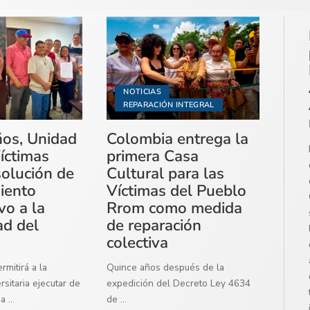
NOTICIAS
REPARACIÓN INTEGRAL
ños, Unidad
Colombia entrega la
íctimas
primera Casa
solución de
Cultural para las
miento
Víctimas del Pueblo
vo a la
Rrom como medida
ad del
de reparación
colectiva
mitirá a la
Quince años después de la
sitaria ejecutar de
expedición del Decreto Ley 4634
ma
...
de
...