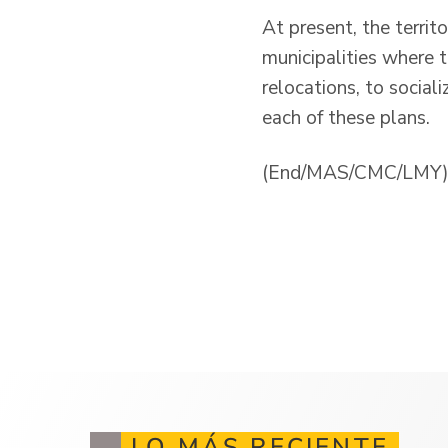
At present, the territ
municipalities where t
relocations, to socia
each of these plans.
(End/MAS/CMC/LMY
LO MÁS RECIENTE