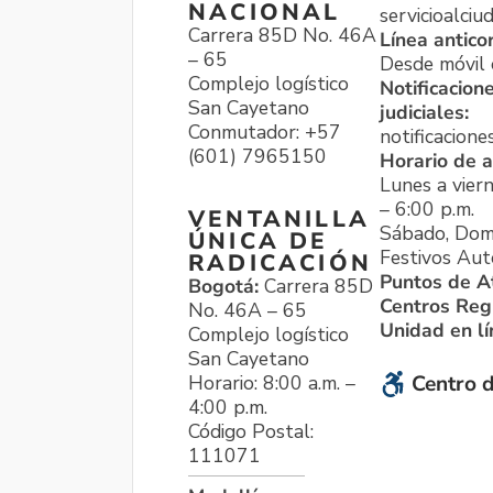
NACIONAL
servicioalci
Carrera 85D No. 46A
Línea antico
– 65
Desde móvil o
Complejo logístico
Notificacion
San Cayetano
judiciales:
Conmutador: +57
notificacione
(601) 7965150
Horario de a
Lunes a viern
– 6:00 p.m.
VENTANILLA
Sábado, Dom
ÚNICA DE
Festivos Aut
RADICACIÓN
Puntos de A
Bogotá:
Carrera 85D
Centros Reg
No. 46A – 65
Unidad en l
Complejo logístico
San Cayetano
Horario: 8:00 a.m. –
Centro d
4:00 p.m.
Código Postal:
111071