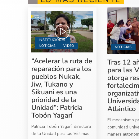
INSTITUCIONAL
NOTICIAS
VIDEO
NOTICIAS
“Acelerar la ruta de
Tras 12 a
reparación para los
para las V
pueblos Nukak,
otorga re
Jiw, Tukano y
fortaleci
Sikuani es una
organizati
prioridad de la
Universid
Unidad”: Patricia
Atlántico
Tobón Yagarí
El mecanismo per
Patricia Tobón Yagarí, directora
comunidad univer
de la Unidad para las Víctimas,
manera autóno