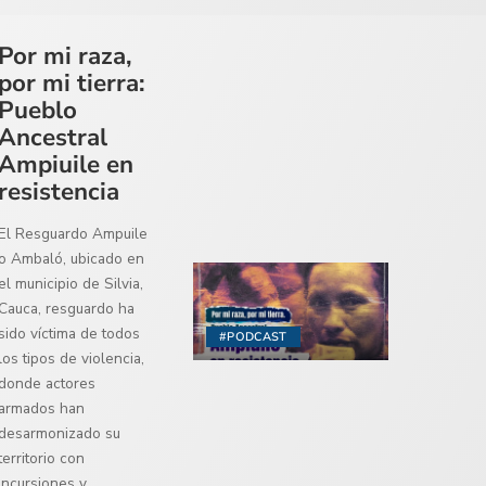
Por mi raza,
por mi tierra:
Pueblo
Ancestral
Ampiuile en
resistencia
El Resguardo Ampuile
o Ambaló, ubicado en
el municipio de Silvia,
Cauca, resguardo ha
sido víctima de todos
#PODCAST
los tipos de violencia,
donde actores
armados han
desarmonizado su
territorio con
incursiones y