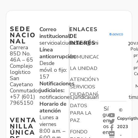
SEDE
Correo
ENLACES
NACIO
institucional:
DE
NAL
servicioalciudadano@unidadvictimas.gov.
INTERÉS
Carrera
Pol
Línea
85D No.
pr
anticorrupción:
COMUNICACIONES
46A – 65
Desde
Complejo
pr
LA UNIDAD
móvil o fijo:
logístico
C
157
San
ATENCIÓN Y
Notificaciones
Cayetano
M
SERVICIOS
judiciales:
Conmutador:
CIUDADANÍA
+57 (601)
notificaciones.juridicauariv@unidadvictim
7965150
Horario de
DATOS
Sí
atención
©
PARA LA
gu
Lunes a
Copyrigth
VENTA
en
PAZ
viernes
NILLA
os
2023
8:00 a.m. –
ÚNICA
FONDO
en:
-
6:00 p.m.