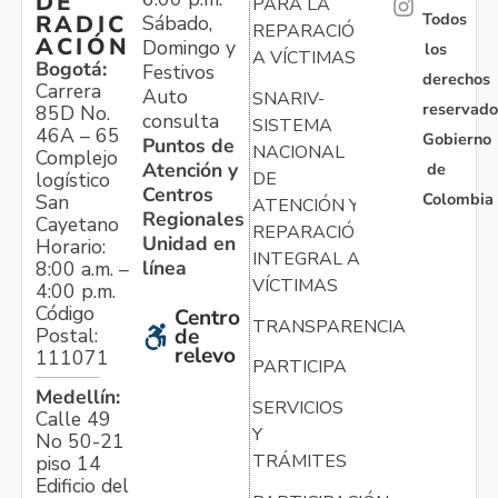
DE
PARA LA
Todos
RADIC
Sábado,
REPARACIÓN
ACIÓN
Domingo y
los
A VÍCTIMAS
Bogotá:
Festivos
derechos
Carrera
Auto
SNARIV-
reservado
85D No.
consulta
SISTEMA
46A – 65
Gobierno
Puntos de
NACIONAL
Complejo
Atención y
de
logístico
DE
Centros
Colombia
San
ATENCIÓN Y
Regionales
Cayetano
REPARACIÓN
Unidad en
Horario:
INTEGRAL A
línea
8:00 a.m. –
VÍCTIMAS
4:00 p.m.
Código
Centro
TRANSPARENCIA
Postal:
de
relevo
111071
PARTICIPA
Medellín:
SERVICIOS
Calle 49
Y
No 50-21
TRÁMITES
piso 14
Edificio del