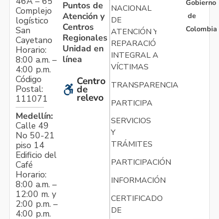
46A – 65
Gobierno
Puntos de
NACIONAL
Complejo
Atención y
de
logístico
DE
Centros
Colombia
San
ATENCIÓN Y
Regionales
Cayetano
REPARACIÓN
Unidad en
Horario:
INTEGRAL A
línea
8:00 a.m. –
VÍCTIMAS
4:00 p.m.
Código
Centro
TRANSPARENCIA
Postal:
de
relevo
111071
PARTICIPA
Medellín:
SERVICIOS
Calle 49
Y
No 50-21
TRÁMITES
piso 14
Edificio del
PARTICIPACIÓN
Café
Horario:
INFORMACIÓN
8:00 a.m. –
12:00 m. y
CERTIFICADO
2:00 p.m. –
DE
4:00 p.m.