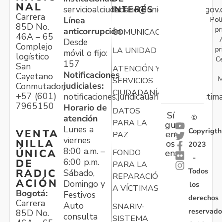
NAL
servicioalciudadano@unidadvictimas.gov.
INTERÉS
Carrera
Pol
Línea
85D No.
pr
anticorrupción:
COMUNICACIONES
46A – 65
Desde
Complejo
pr
LA UNIDAD
móvil o fijo:
logístico
C
157
San
ATENCIÓN Y
Notificaciones
Cayetano
M
SERVICIOS
judiciales:
Conmutador:
CIUDADANÍA
+57 (601)
notificaciones.juridicauariv@unidadvictim
7965150
Horario de
DATOS
Sí
atención
©
PARA LA
gu
Lunes a
Copyrigth
VENTA
en
PAZ
viernes
NILLA
os
2023
8:00 a.m. –
ÚNICA
FONDO
en:
-
6:00 p.m.
DE
PARA LA
Todos
RADIC
Sábado,
REPARACIÓN
ACIÓN
Domingo y
los
A VÍCTIMAS
Bogotá:
Festivos
derechos
Carrera
Auto
SNARIV-
reservado
85D No.
consulta
SISTEMA