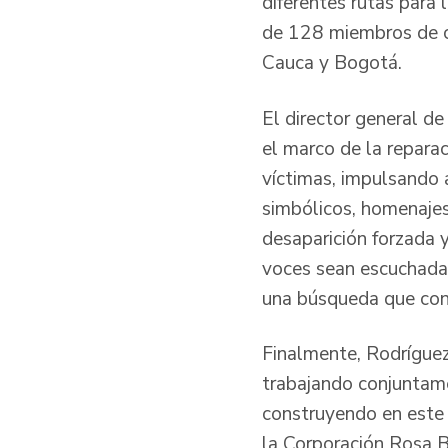
diferentes rutas para
de 128 miembros de c
Cauca y Bogotá.
El director general d
el marco de la repar
víctimas, impulsando 
simbólicos, homenajes 
desaparición forzada y
voces sean escuchadas
una búsqueda que con
Finalmente, Rodríguez
trabajando conjuntame
construyendo en este 
la Corporación Rosa B