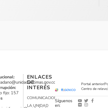
ENLACES
ucional:
DE
udadano@unidadvictimas.gov.co
Portal anterior
Po
INTERÉS
rrupción:
Centro de relevo
 fijo: 157
es
COMUNICACIONES
Síguenos
en:
LA UNIDAD