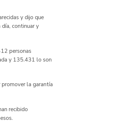
arecidas y dijo que
día, continuar y
.412 personas
zada y 135.431 lo son
 promover la garantía
an recibido
esos.