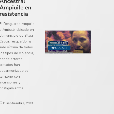
Ancestral
Ampiuile en
resistencia
El Resguardo Ampuile
o Ambaló, ubicado en
el municipio de Silvia,
Cauca, resguardo ha
sido víctima de todos
#PODCAST
los tipos de violencia,
donde actores
armados han
desarmonizado su
territorio con
incursiones y
hostigamientos.
15 septiembre, 2023