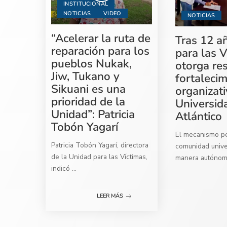
INSTITUCIONAL
NOTICIAS
VIDEO
NOTICIAS
“Acelerar la ruta de
Tras 12 a
reparación para los
para las V
pueblos Nukak,
otorga re
Jiw, Tukano y
fortaleci
Sikuani es una
organizati
prioridad de la
Universid
Unidad”: Patricia
Atlántico
Tobón Yagarí
El mecanismo per
Patricia Tobón Yagarí, directora
comunidad univer
de la Unidad para las Víctimas,
manera autóno
indicó
...
LEER MÁS