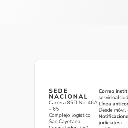
SEDE
Correo instit
NACIONAL
servicioalci
Carrera 85D No. 46A
Línea antico
– 65
Desde móvil o
Complejo logístico
Notificacion
San Cayetano
judiciales:
Conmutador: +57