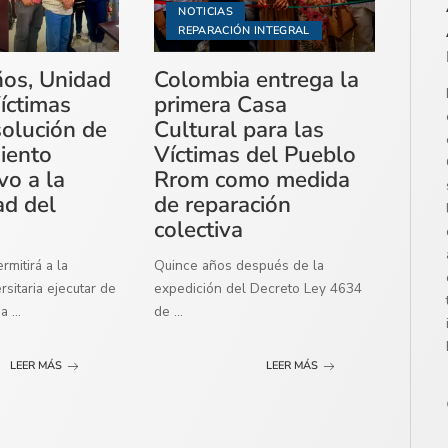
NOTICIAS
REPARACIÓN INTEGRAL
ños, Unidad
Colombia entrega la
íctimas
primera Casa
solución de
Cultural para las
miento
Víctimas del Pueblo
vo a la
Rrom como medida
ad del
de reparación
colectiva
mitirá a la
Quince años después de la
sitaria ejecutar de
expedición del Decreto Ley 4634
ma
...
de
...
LEER MÁS
LEER MÁS