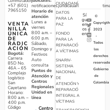
judiciales:
Conmutador:
CIUDADANÍA
+57 (601)
notificaciones.juridicauariv@unidadvictim
7965150
Horario de
DATOS
Sí
atención
©
PARA LA
gu
Lunes a
Copyrigth
VENTA
en
PAZ
viernes
NILLA
os
2023
8:00 a.m. –
ÚNICA
FONDO
en:
-
6:00 p.m.
DE
PARA LA
Todos
RADIC
Sábado,
REPARACIÓN
ACIÓN
Domingo y
los
A VÍCTIMAS
Bogotá:
Festivos
derechos
Carrera
Auto
SNARIV-
reservado
85D No.
consulta
SISTEMA
46A – 65
Gobierno
Puntos de
NACIONAL
Complejo
Atención y
de
logístico
DE
Centros
Colombia
San
ATENCIÓN Y
Regionales
Cayetano
REPARACIÓN
Unidad en
Horario:
INTEGRAL A
línea
8:00 a.m. –
VÍCTIMAS
4:00 p.m.
Código
Centro