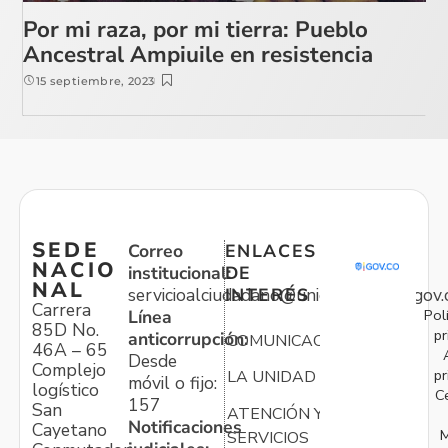
Por mi raza, por mi tierra: Pueblo
Ancestral Ampiuile en resistencia
15 septiembre, 2023
SEDE
Correo
ENLACES
NACIO
institucional:
DE
NAL
servicioalciudadano@unidadvictimas.gov.
INTERÉS
Carrera
Pol
Línea
85D No.
pr
anticorrupción:
COMUNICACIONES
46A – 65
Desde
Complejo
pr
LA UNIDAD
móvil o fijo:
logístico
C
157
San
ATENCIÓN Y
Notificaciones
Cayetano
M
SERVICIOS