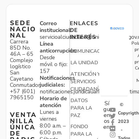
SEDE
Correo
ENLACES
NACIO
institucional:
DE
NAL
servicioalciudadano@unidadvictimas.gov.
INTERÉS
Carrera
Pol
Línea
85D No.
pr
anticorrupción:
COMUNICACIONES
46A – 65
Desde
Complejo
pr
LA UNIDAD
móvil o fijo:
logístico
C
157
San
ATENCIÓN Y
Notificaciones
Cayetano
M
SERVICIOS
judiciales:
Conmutador:
CIUDADANÍA
+57 (601)
notificaciones.juridicauariv@unidadvictim
7965150
Horario de
DATOS
Sí
atención
©
PARA LA
gu
Lunes a
Copyrigth
VENTA
en
PAZ
viernes
NILLA
os
2023
8:00 a.m. –
ÚNICA
FONDO
en:
-
6:00 p.m.
DE
PARA LA
Todos