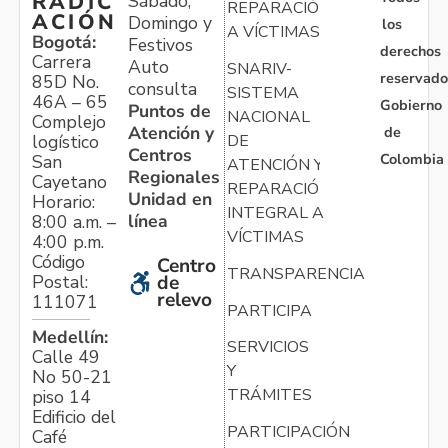
RADIC
Sábado,
REPARACIÓN
ACIÓN
Domingo y
los
A VÍCTIMAS
Bogotá:
Festivos
derechos
Carrera
Auto
SNARIV-
reservado
85D No.
consulta
SISTEMA
46A – 65
Gobierno
Puntos de
NACIONAL
Complejo
Atención y
de
logístico
DE
Centros
Colombia
San
ATENCIÓN Y
Regionales
Cayetano
REPARACIÓN
Unidad en
Horario:
INTEGRAL A
línea
8:00 a.m. –
VÍCTIMAS
4:00 p.m.
Código
Centro
TRANSPARENCIA
Postal:
de
relevo
111071
PARTICIPA
Medellín:
SERVICIOS
Calle 49
Y
No 50-21
TRÁMITES
piso 14
Edificio del
PARTICIPACIÓN
Café