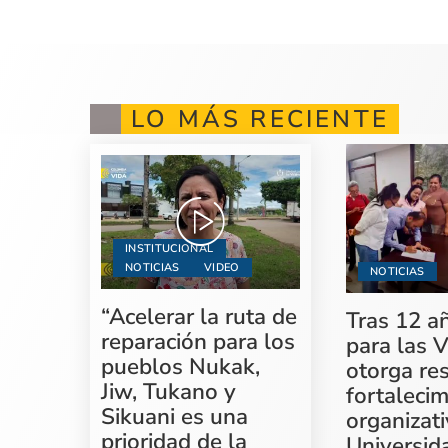
LO MÁS RECIENTE
INSTITUCIONAL
NOTICIAS
VIDEO
NOTICIAS
“Acelerar la ruta de
Tras 12 a
reparación para los
para las V
pueblos Nukak,
otorga re
Jiw, Tukano y
fortaleci
Sikuani es una
organizati
prioridad de la
Universid