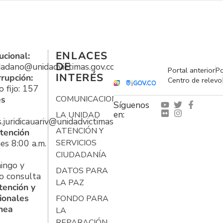
ENLACES
ucional:
DE
udadano@unidadvictimas.gov.co
Portal anterior
Po
INTERÉS
rrupción:
Centro de relevo
 fijo: 157
es
COMUNICACIONES
Síguenos
en:
LA UNIDAD
s.juridicauariv@unidadvictimas.gov.co
ATENCIÓN Y
tención
es 8:00 a.m.
SERVICIOS
CIUDADANÍA
ingo y
DATOS PARA
o consulta
LA PAZ
tención y
ionales
FONDO PARA
ínea
LA
REPARACIÓN