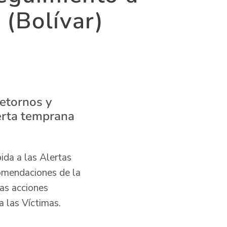
 (Bolívar)
retornos y
erta temprana
ida a las Alertas
comendaciones de la
las acciones
ra las Víctimas.