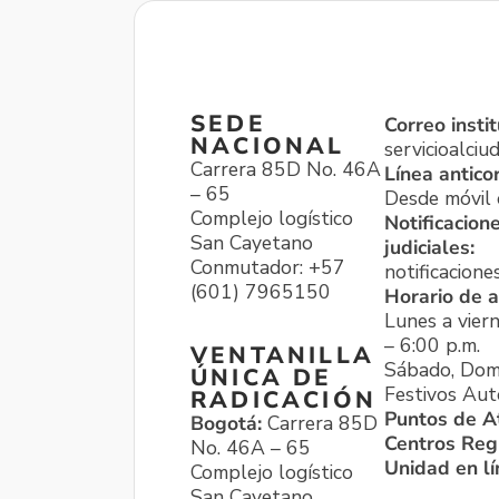
SEDE
Correo instit
NACIONAL
servicioalci
Carrera 85D No. 46A
Línea antico
– 65
Desde móvil o
Complejo logístico
Notificacion
San Cayetano
judiciales:
Conmutador: +57
notificacione
(601) 7965150
Horario de a
Lunes a viern
– 6:00 p.m.
VENTANILLA
Sábado, Dom
ÚNICA DE
Festivos Aut
RADICACIÓN
Puntos de A
Bogotá:
Carrera 85D
Centros Reg
No. 46A – 65
Unidad en l
Complejo logístico
San Cayetano