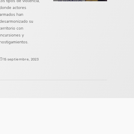
los tipos de violencia,
donde actores
armados han
desarmonizado su
territorio con
incursiones y
hostigamientos.
15 septiembre, 2023