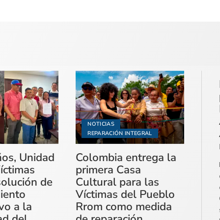
NOTICIAS
REPARACIÓN INTEGRAL
ños, Unidad
Colombia entrega la
íctimas
primera Casa
solución de
Cultural para las
miento
Víctimas del Pueblo
vo a la
Rrom como medida
ad del
de reparación