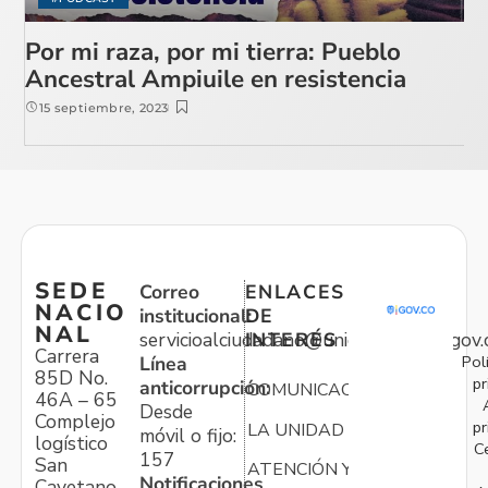
Por mi raza, por mi tierra: Pueblo
Ancestral Ampiuile en resistencia
15 septiembre, 2023
SEDE
Correo
ENLACES
NACIO
institucional:
DE
NAL
servicioalciudadano@unidadvictimas.gov.
INTERÉS
Carrera
Pol
Línea
85D No.
pr
anticorrupción:
COMUNICACIONES
46A – 65
Desde
Complejo
pr
LA UNIDAD
móvil o fijo:
logístico
C
157
San
ATENCIÓN Y
Notificaciones
Cayetano