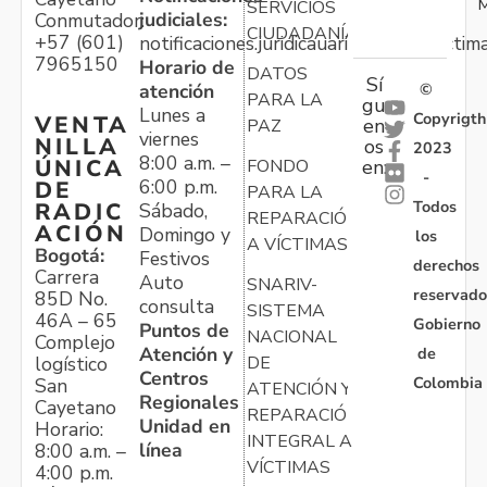
M
SERVICIOS
judiciales:
Conmutador:
CIUDADANÍA
+57 (601)
notificaciones.juridicauariv@unidadvictim
7965150
Horario de
DATOS
Sí
atención
©
PARA LA
gu
Lunes a
Copyrigth
VENTA
en
PAZ
viernes
NILLA
os
2023
8:00 a.m. –
ÚNICA
FONDO
en:
-
6:00 p.m.
DE
PARA LA
Todos
RADIC
Sábado,
REPARACIÓN
ACIÓN
Domingo y
los
A VÍCTIMAS
Bogotá:
Festivos
derechos
Carrera
Auto
SNARIV-
reservado
85D No.
consulta
SISTEMA
46A – 65
Gobierno
Puntos de
NACIONAL
Complejo
Atención y
de
logístico
DE
Centros
Colombia
San
ATENCIÓN Y
Regionales
Cayetano
REPARACIÓN
Unidad en
Horario:
INTEGRAL A
línea
8:00 a.m. –
VÍCTIMAS
4:00 p.m.