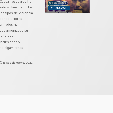
Cauca, resguardo ha
sido víctima de todos
#PODCAST
los tipos de violencia,
donde actores
armados han
desarmonizado su
territorio con
incursiones y
hostigamientos.
15 septiembre, 2023