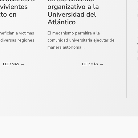
vivientes
organizativo a la
cto en
Universidad del
Atlántico
efician a víctimas
El mecanismo permitirá a la
diversas regiones
comunidad universitaria ejecutar de
manera autónoma
...
LEER MÁS
LEER MÁS