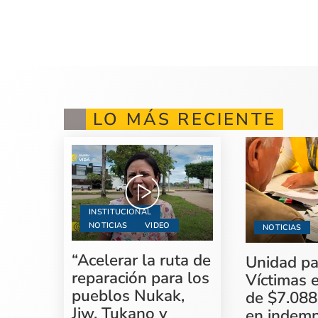
LO MÁS RECIENTE
INSTITUCIONAL
NOTICIAS
VIDEO
NOTICIAS
“Acelerar la ruta de
Unidad pa
reparación para los
Víctimas 
pueblos Nukak,
de $7.088
Jiw, Tukano y
en indemn