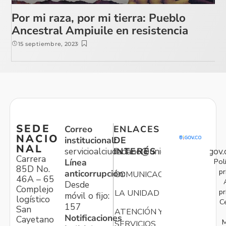
Por mi raza, por mi tierra: Pueblo
Ancestral Ampiuile en resistencia
15 septiembre, 2023
SEDE
Correo
ENLACES
NACIO
institucional:
DE
NAL
servicioalciudadano@unidadvictimas.gov.
INTERÉS
Carrera
Pol
Línea
85D No.
pr
anticorrupción:
COMUNICACIONES
46A – 65
Desde
Complejo
pr
LA UNIDAD
móvil o fijo:
logístico
C
157
San
ATENCIÓN Y
Notificaciones
Cayetano
M
SERVICIOS