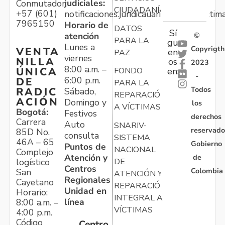
judiciales:
Conmutador:
CIUDADANÍA
+57 (601)
notificaciones.juridicauariv@unidadvictim
7965150
Horario de
DATOS
Sí
atención
©
PARA LA
gu
Lunes a
Copyrigth
VENTA
en
PAZ
viernes
NILLA
os
2023
8:00 a.m. –
ÚNICA
FONDO
en:
-
6:00 p.m.
DE
PARA LA
Todos
RADIC
Sábado,
REPARACIÓN
ACIÓN
Domingo y
los
A VÍCTIMAS
Bogotá:
Festivos
derechos
Carrera
Auto
SNARIV-
reservado
85D No.
consulta
SISTEMA
46A – 65
Gobierno
Puntos de
NACIONAL
Complejo
Atención y
de
logístico
DE
Centros
Colombia
San
ATENCIÓN Y
Regionales
Cayetano
REPARACIÓN
Unidad en
Horario:
INTEGRAL A
línea
8:00 a.m. –
VÍCTIMAS
4:00 p.m.
Código
Centro