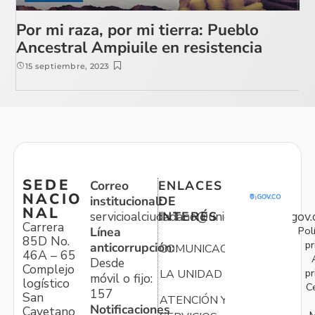
Por mi raza, por mi tierra: Pueblo
Ancestral Ampiuile en resistencia
15 septiembre, 2023
SEDE
Correo
ENLACES
NACIO
institucional:
DE
NAL
servicioalciudadano@unidadvictimas.gov.
INTERÉS
Carrera
Pol
Línea
85D No.
pr
anticorrupción:
COMUNICACIONES
46A – 65
Desde
Complejo
pr
LA UNIDAD
móvil o fijo:
logístico
C
157
San
ATENCIÓN Y
Notificaciones
Cayetano
M