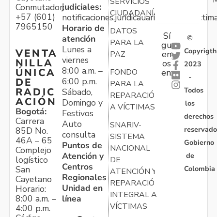
SERVICIOS
judiciales:
Conmutador:
CIUDADANÍA
+57 (601)
notificaciones.juridicauariv@unidadvictim
7965150
Horario de
DATOS
Sí
atención
©
PARA LA
gu
Lunes a
Copyrigth
VENTA
en
PAZ
viernes
NILLA
os
2023
8:00 a.m. –
ÚNICA
FONDO
en:
-
6:00 p.m.
DE
PARA LA
Todos
RADIC
Sábado,
REPARACIÓN
ACIÓN
Domingo y
los
A VÍCTIMAS
Bogotá:
Festivos
derechos
Carrera
Auto
SNARIV-
reservado
85D No.
consulta
SISTEMA
46A – 65
Gobierno
Puntos de
NACIONAL
Complejo
Atención y
de
logístico
DE
Centros
Colombia
San
ATENCIÓN Y
Regionales
Cayetano
REPARACIÓN
Unidad en
Horario:
INTEGRAL A
línea
8:00 a.m. –
VÍCTIMAS
4:00 p.m.