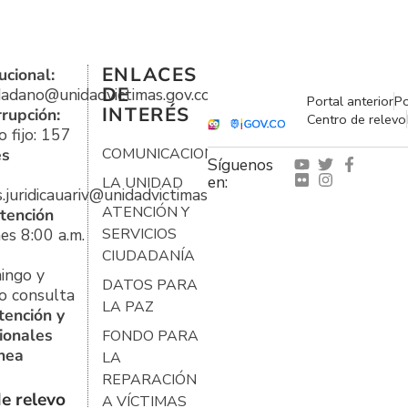
ENLACES
ucional:
DE
udadano@unidadvictimas.gov.co
Portal anterior
Po
INTERÉS
rrupción:
Centro de relevo
 fijo: 157
es
COMUNICACIONES
Síguenos
en:
LA UNIDAD
s.juridicauariv@unidadvictimas.gov.co
ATENCIÓN Y
tención
es 8:00 a.m.
SERVICIOS
CIUDADANÍA
ingo y
DATOS PARA
o consulta
LA PAZ
tención y
ionales
FONDO PARA
ínea
LA
REPARACIÓN
e relevo
A VÍCTIMAS