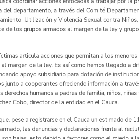
busca coordinar acciones enfocadas a trabajar por la pr
ia del departamento, a través del Comité Departamen
amiento, Utilización y Violencia Sexual contra Niños,
e de los grupos armados al margen de la ley y grupo
íctimas articula acciones que permitan a los menores 
 al margen de la ley. Es así como hemos llegado a di
ndando apoyo subsidiario para dotación de institucio
s junto a cooperantes ofreciendo información a través
s derechos humanos a padres de familia, niños, niñas 
hez Cobo, director de la entidad en el Cauca.
 que, pese a registrarse en el Cauca un estimado de 1
 armado, las denuncias y declaraciones frente al reclu
 son bajas, esto debido a factores como el miedo a la