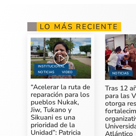
LO MÁS RECIENTE
INSTITUCIONAL
NOTICIAS
VIDEO
NOTICIAS
“Acelerar la ruta de
Tras 12 a
reparación para los
para las V
pueblos Nukak,
otorga re
Jiw, Tukano y
fortaleci
Sikuani es una
organizati
prioridad de la
Universid
Unidad”: Patricia
Atlántico