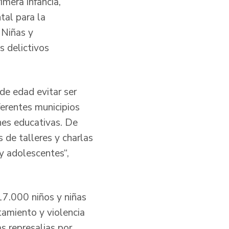
imera infancia,
tal para la
 Niñas y
s delictivos
de edad evitar ser
ferentes municipios
nes educativas. De
 de talleres y charlas
y adolescentes“,
17.000 niños y niñas
tamiento y violencia
s represalias por