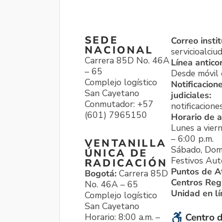
SEDE
Correo instit
NACIONAL
servicioalci
Carrera 85D No. 46A
Línea antico
– 65
Desde móvil o
Complejo logístico
Notificacion
San Cayetano
judiciales:
Conmutador: +57
notificacione
(601) 7965150
Horario de a
Lunes a viern
– 6:00 p.m.
VENTANILLA
Sábado, Dom
ÚNICA DE
Festivos Aut
RADICACIÓN
Puntos de A
Bogotá:
Carrera 85D
Centros Reg
No. 46A – 65
Unidad en l
Complejo logístico
San Cayetano
Horario: 8:00 a.m. –
Centro d