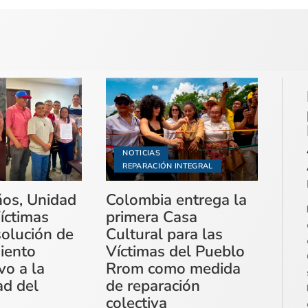
NOTICIAS
REPARACIÓN INTEGRAL
ños, Unidad
Colombia entrega la
íctimas
primera Casa
solución de
Cultural para las
miento
Víctimas del Pueblo
vo a la
Rrom como medida
ad del
de reparación
colectiva